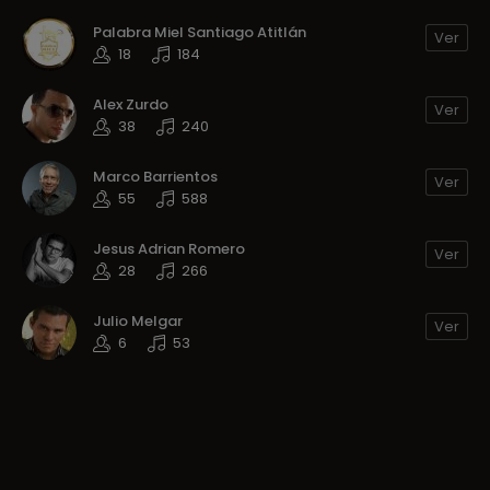
Palabra Miel Santiago Atitlán
Ver
18
184
Alex Zurdo
Ver
38
240
Marco Barrientos
Ver
55
588
Jesus Adrian Romero
Ver
28
266
Julio Melgar
Ver
6
53