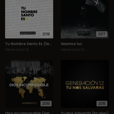
2018
2017
Tu Nombre Santo Es (feat. Miel San Marcos) (Single)
Seamos luz
Generacion 12
Generacion 12
2016
2015
Dios Incomparable (Versión Internacional) (Single)
Tu Nos SalvaráS (En Vivo)