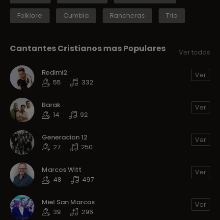
Folklore
Cumbia
Rancheras
Trio
Cantantes Cristianos mas Populares
Ver todos
Redimi2
Ver
55
332
Barak
Ver
14
92
Generacion 12
Ver
27
250
Marcos Witt
Ver
48
497
Miel San Marcos
Ver
39
296