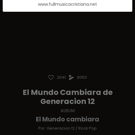
www.fullmusicacristiana.net
2041
6063
El Mundo Cambiara de
Generacion 12
ALBUM
El Mundo cambiara
Por:
Generacion 12
/
Rock Pop