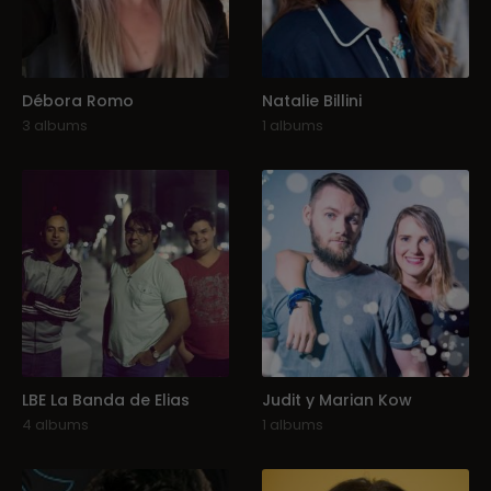
Débora Romo
Natalie Billini
3 albums
1 albums
LBE La Banda de Elias
Judit y Marian Kow
4 albums
1 albums