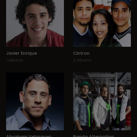
Javier Enrique
Cintron
1 albums
2 albums
Abraham Velazquez
Banda Alternativa