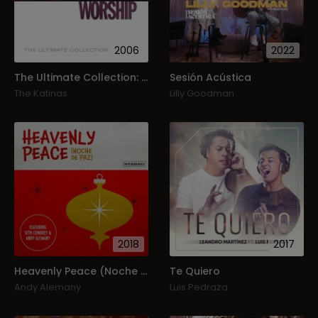
2006
2022
The Ultimate Collection: Worship Cd2
Sesión Acústica
The Katinas
Lilly Goodman
2018
2017
Heavenly Peace (Noche De Paz)
Te Quiero
Andy Alemany
Luis Pedraza