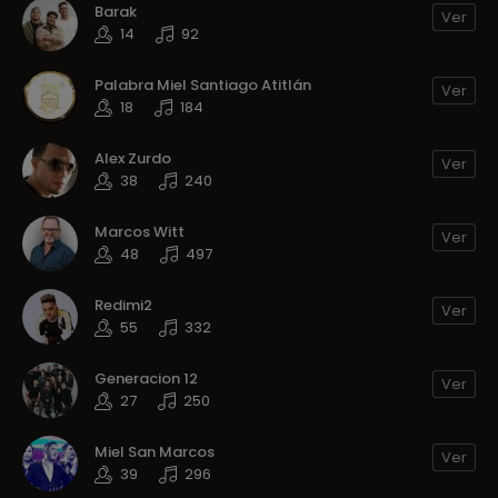
Barak
Ver
14
92
Palabra Miel Santiago Atitlán
Ver
18
184
Alex Zurdo
Ver
38
240
Marcos Witt
Ver
48
497
Redimi2
Ver
55
332
Generacion 12
Ver
27
250
Miel San Marcos
Ver
39
296