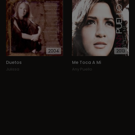
2004
2013
Duetos
Me Toca A Mi
Julissa
Any Puello