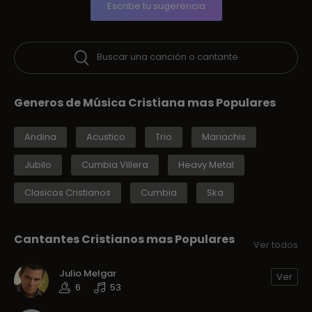
Escribe tu sugerencia
Buscar una canción o cantante
Generos de Música Cristiana mas Populares
Andina
Acustico
Trio
Mariachis
Jubilo
Cumbia Villera
Heavy Metal
Clasicos Cristianos
Cumbia
Ska
Cantantes Cristianos mas Populares
Ver todos
Julio Melgar
Ver
6
53