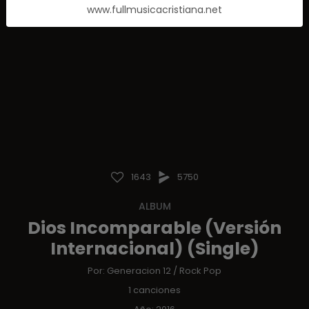
www.fullmusicacristiana.net
1643
5750
ALBUM
Dios Incomparable (Versión
Internacional) (Single)
Por:
Generacion 12
/
Rock Pop
1 canciones