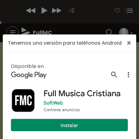
FullMC
×
Tenemos una versión para teléfonos Android
Cantante
Julio Melgar
Disponible en
43422
53