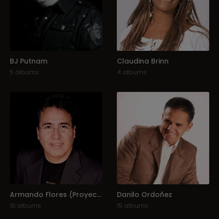
BJ Putnam
Claudina Brinn
5 albums
4 albums
Armando Flores (Proyecto JES)
Danilo Ordoñez
10 albums
15 albums