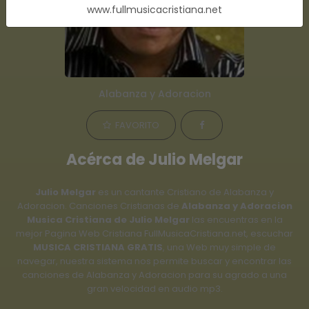
www.fullmusicacristiana.net
Alabanza y Adoracion
FAVORITO
Acérca de Julio Melgar
Julio Melgar
es un cantante Cristiano de Alabanza y
Adoracion. Canciones Cristianas de
Alabanza y Adoracion
Musica Cristiana de Julio Melgar
las encuentras en la
mejor Pagina Web Cristiana FullMusicaCristiana.net, escuchar
MUSICA CRISTIANA GRATIS
, una Web muy simple de
navegar, nuestra sistema nos permite buscar y encontrar las
canciones de Alabanza y Adoracion para su agrado a una
gran velocidad en audio mp3.