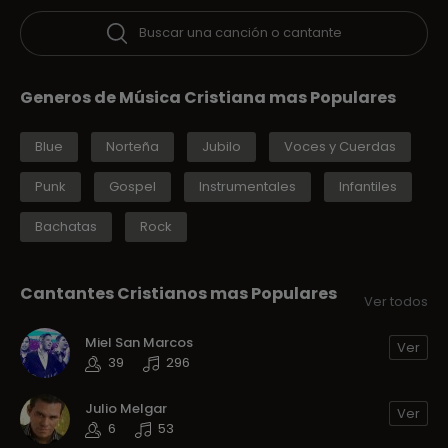
Buscar una canción o cantante
Generos de Música Cristiana mas Populares
Blue
Norteña
Jubilo
Voces y Cuerdas
Punk
Gospel
Instrumentales
Infantiles
Bachatas
Rock
Cantantes Cristianos mas Populares
Ver todos
Miel San Marcos
Ver
39
296
Julio Melgar
Ver
6
53