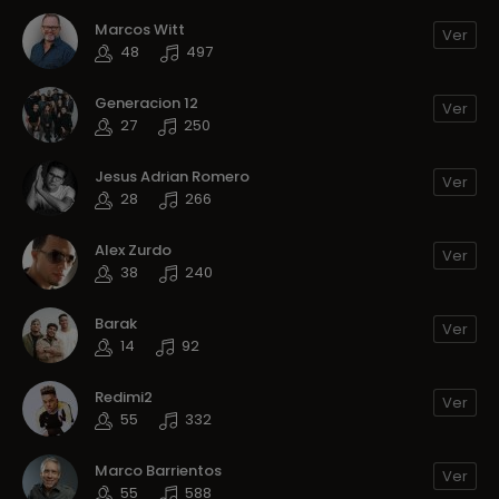
Marcos Witt
Ver
48
497
Generacion 12
Ver
27
250
Jesus Adrian Romero
Ver
28
266
Alex Zurdo
Ver
38
240
Barak
Ver
14
92
Redimi2
Ver
55
332
Marco Barrientos
Ver
55
588