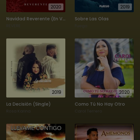
2020
2019
Navidad Reverente (En Vivo)
Sobre Las Olas
REVERE
Fuego
2019
2020
La Decisión (Single)
Como Tú No Hay Otro
Rosa Karina
Carol Terrero