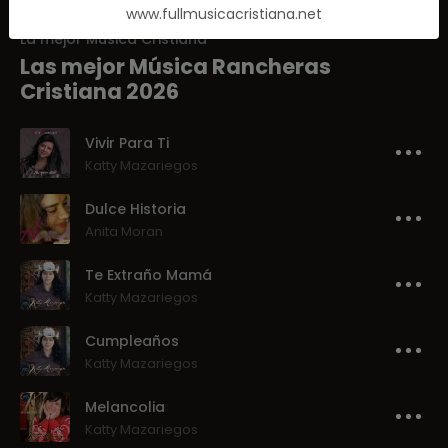
www.fullmusicacristiana.net
La mejor Música Cristiana
Las mejor Música Rancheras
Cristiana 2026
Vivir Para Ti
Katty Mazariegos
Dulce Historia
Anita Moran
Te Extraño Mamá
Katty Mazariegos
Cumpleaños
Katty Mazariegos
Melancolia
Katty Mazariegos