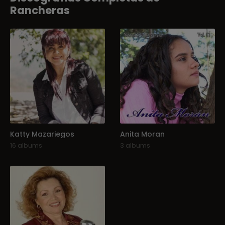
Rancheras
Katty Mazariegos
Anita Moran
16 albums
3 albums