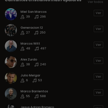
Ver todos
Miel San Marcos
Ver
39
296
Generacion 12
Ver
27
250
Marcos Witt
Ver
48
497
Alex Zurdo
Ver
38
240
Julio Melgar
Ver
6
53
Marco Barrientos
Ver
55
588
Jesus Adrian Romero