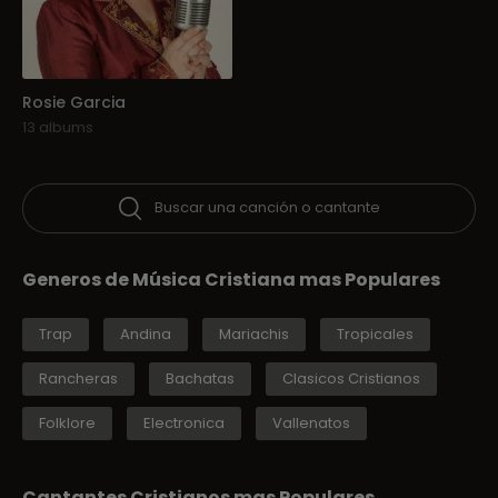
Rosie Garcia
13 albums
Buscar una canción o cantante
Generos de Música Cristiana mas Populares
Trap
Andina
Mariachis
Tropicales
Rancheras
Bachatas
Clasicos Cristianos
Folklore
Electronica
Vallenatos
Cantantes Cristianos mas Populares