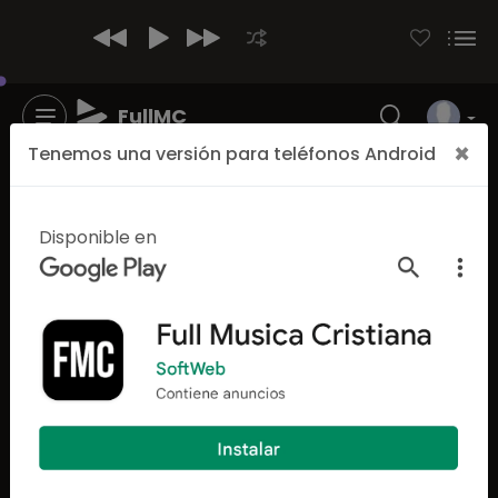
FullMC
×
Tenemos una versión para teléfonos Android
Los mejores generos Cristianos
Escuchar MÚSICA de
Disponible en
Rancheras Cristiana