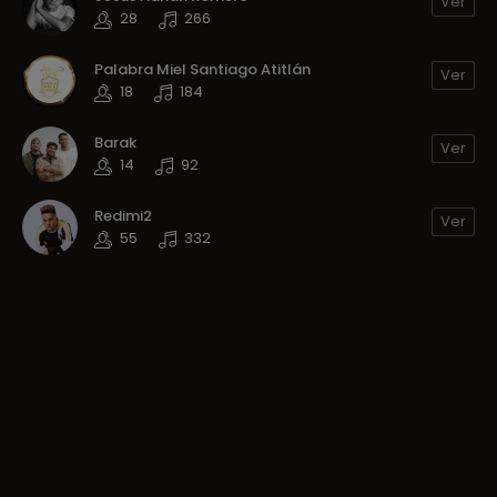
Ver
28
266
Palabra Miel Santiago Atitlán
Ver
18
184
Barak
Ver
14
92
Redimi2
Ver
55
332