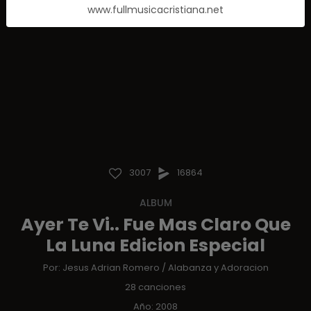
www.fullmusicacristiana.net
3007
16864
ALBUM
Ayer Te Vi.. Fue Mas Claro Que
La Luna Edicion Especial
Por:
Jesus Adrian Romero
/
Alabanza y Adoracion
28 canciones
Año: 2008