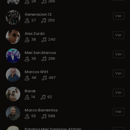
28
266
Generacion 12
Ver
27
250
Alex Zurdo
Ver
38
240
Miel San Marcos
Ver
39
296
Marcos Witt
Ver
48
497
Barak
Ver
14
92
Marco Barrientos
Ver
55
588
Palabra Miel Santiago Atitlán