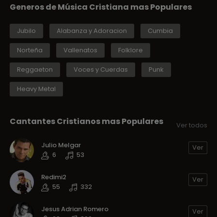
Generos de Música Cristiana mas Populares
Jubilo
Alabanza y Adoracion
Cumbia
Norteña
Vallenatos
Folklore
Reggaeton
Voces y Cuerdas
Punk
Heavy Metal
Cantantes Cristianos mas Populares
Ver todos
Julio Melgar
Ver
6
53
Redimi2
Ver
55
332
Jesus Adrian Romero
Ver