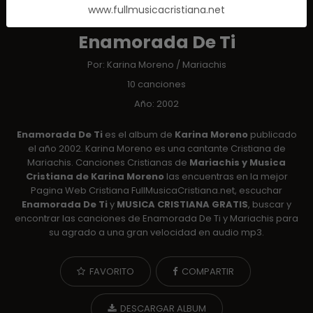
www.fullmusicacristiana.net
ALBUM
Enamorada De Ti
Por:
Karina Moreno
/
Mariachis
10 canciones
Año: 2002
Enamorada De Ti
es el album de
Karina Moreno
publicado
el año 2002. Karina Moreno es una cantante Cristiana de
Mariachis. Canciones Cristianas de
Mariachis y Musica
Cristiana de Karina Moreno
las encuentras en la mejor
Pagina Web Cristiana FullMusicaCristiana.net, escuchar
Enamorada De Ti
y
MUSICA CRISTIANA GRATIS
, buscar y
encontrar las canciones de Enamorada De Ti y Mariachis para
su agrado a una gran velocidad en audio mp3.
FAVORITO
COMPARTIR
DESCARGAR ALBUM