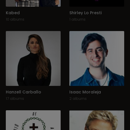
Kabed
Shirley Lo Presti
10 albums
1 albums
Hanzell Carballo
Isaac Moraleja
17 albums
2 albums