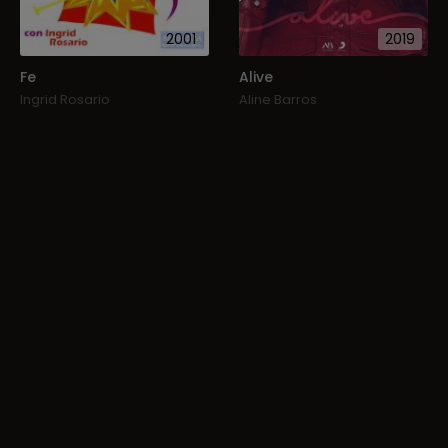
2001
2019
Fe
Alive
Ingrid Rosario
Aline Barros