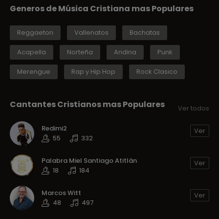
Generos de Música Cristiana mas Populares
Reggaeton
Vallenatos
Bachatas
Acapella
Norteña
Andina
Punk
Merengue
Rap y Hip Hop
Rock Clasico
Cantantes Cristianos mas Populares
Ver todos
Redimi2
Ver
55
332
Palabra Miel Santiago Atitlán
Ver
18
184
Marcos Witt
Ver
48
497