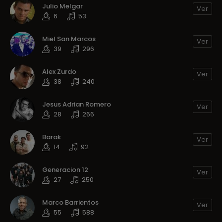
Julio Melgar
Ver
6
53
Miel San Marcos
Ver
39
296
Alex Zurdo
Ver
38
240
Jesus Adrian Romero
Ver
28
266
Barak
Ver
14
92
Generacion 12
Ver
27
250
Marco Barrientos
Ver
55
588