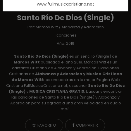
www.fullmusicacristiana.net
ALBUM
Santo Río De Dios (Single)
Por:
Marcos Witt
/
Alabanza y Adoracion
1 canciones
Año: 2019
Santo Río De Dios (Single)
es un sencillo (Single) de
Marcos Witt
publicado el año 2019. Marcos Witt es un
cantante Cristiano de Alabanza y Adoracion. Canciones
Cristianas de
Alabanza y Adoracion y Musica Cristiana
de Marcos Witt
las encuentras en la mejor Pagina Web
Cristiana FullMusicaCristiana.net, escuchar
Santo Río De Dios
(Single)
y
MUSICA CRISTIANA GRATIS
, buscar y encontrar
las canciones de Santo Río De Dios (Single) y Alabanza y
Adoracion para su agrado a una gran velocidad en audio
mp3.
FAVORITO
COMPARTIR