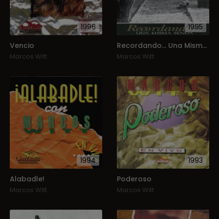
1996
1995
Vencio
Recordando… Una Misma Senda
Marcos Witt
Marcos Witt
1994
1993
Alabadle!
Poderoso
Marcos Witt
Marcos Witt