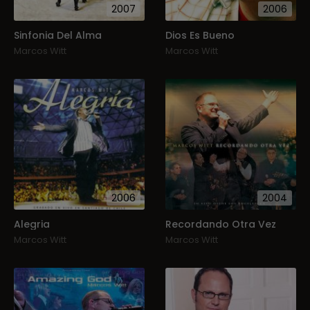
2007
2006
Sinfonia Del Alma
Dios Es Bueno
Marcos Witt
Marcos Witt
2006
2004
Alegria
Recordando Otra Vez
Marcos Witt
Marcos Witt