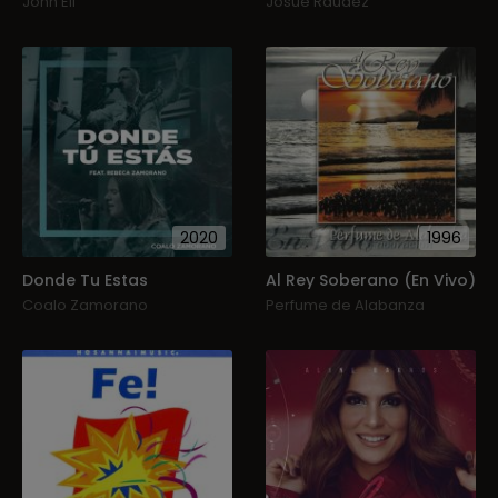
John Eli
Josue Raudez
2020
1996
Donde Tu Estas
Al Rey Soberano (En Vivo)
Coalo Zamorano
Perfume de Alabanza