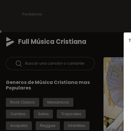
Pentatonix
Full Música Cristiana
T
Buscar una canción o cantante
Generos de Música Cristiana mas
Populares
Rock Clasico
Mesianicos
Cumbia
Salsa
Tropicales
Acapella
Reggae
Infantiles