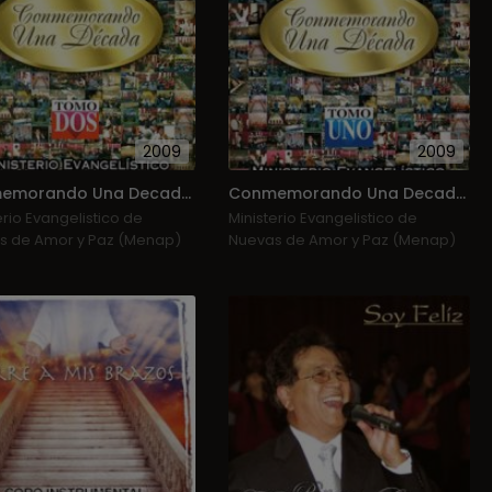
2009
2009
Conmemorando Una Decada (Cd 2)
Conmemorando Una Decada (Cd 1)
erio Evangelistico de
Ministerio Evangelistico de
s de Amor y Paz (Menap)
Nuevas de Amor y Paz (Menap)