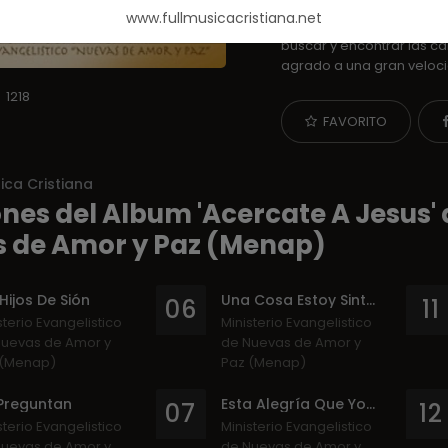
Amor y Paz (Menap)
las
www.fullmusicacristiana.net
FullMusicaCristiana.net, 
buscar y encontrar las ca
agrado a una gran veloc
1218
FAVORITO
ica Cristiana
es del Album 'Acercate A Jesus' d
 de Amor y Paz (Menap)
Hijos De Sión
Una Cosa Estoy Sintiendo
06
11
sterio Evangelistico
Ministerio Evangelistico
uevas de Amor y
de Nuevas de Amor y
 (Menap)
Paz (Menap)
Preguntan
Esta Alegría Que Yo Siento
07
12
sterio Evangelistico
Ministerio Evangelistico
uevas de Amor y
de Nuevas de Amor y