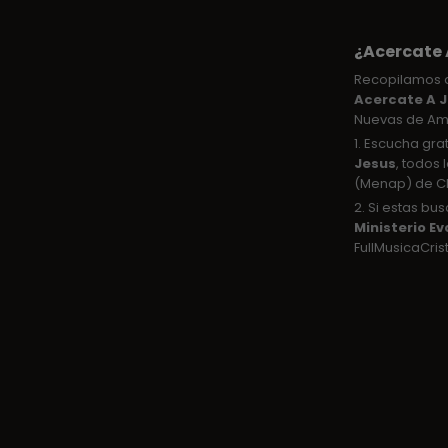
¿Acercate 
Recopilamos d
Acercate A 
Nuevas de Amo
1. Escucha gra
Jesus
, todos
(Menap) de Cla
2. Si estas b
Ministerio E
FullMusicaCris