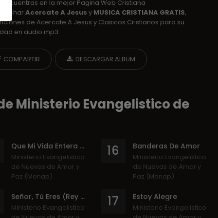
 encuentras en la mejor Pagina Web Cristiana
escuchar
Acercate A Jesus
y
MUSICA CRISTIANA GRATIS
,
nciones de Acercate A Jesus y Clasicos Cristianos para su
idad en audio mp3.
COMPARTIR
DESCARGAR ALBUM
e Ministerio Evangelistico de
Que Mi Vida Entera Esté - Traigo A Ti Mi Vida
Banderas De Amor
16
Ministerio Evangelistico
Ministerio Evangelistico
de Nuevas de Amor y
de Nuevas de Amor y
Paz (Menap)
Paz (Menap)
Señor, Tú Eres (Rey De Reyes)
Estoy Alegre
17
Ministerio Evangelistico
Ministerio Evangelistico
de Nuevas de Amor y
de Nuevas de Amor y