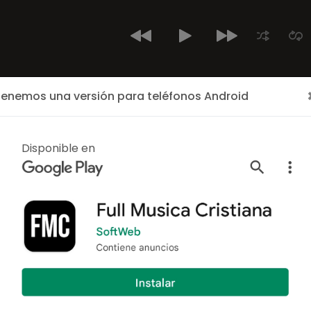
enemos una versión para teléfonos Android
Inicio
Últimos Cantantes
Cantantes
Albumes
ALBUM
Disponible en
Acercate A
Por:
Ministerio Evangelis
18 canciones
Año: 2004
Acercate A Jesus
es el
(Menap)
publicado el añ
(Menap) es un cantante Cr
Clasicos Cristianos y 