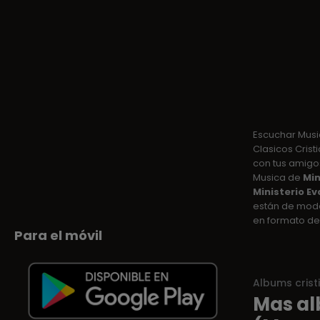
Escuchar Mus
Clasicos Crist
con tus amigos
Musica de
Min
Ministerio E
están de moda
en formato de
Para el móvil
Albums crist
Mas al