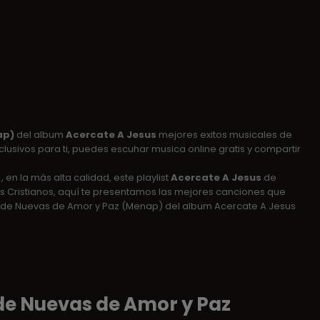
ap)
del album
Acercate A Jesus
mejores exitos musicales de
clusivos para ti, puedes escuhar musica online gratis y compartir
, en la más alta calidad, este playlist
Acercate A Jesus
de
s Cristianos, aquí te presentamos las mejores canciones que
o de Nuevas de Amor y Paz (Menap) del album Acercate A Jesus
 de Nuevas de Amor y Paz