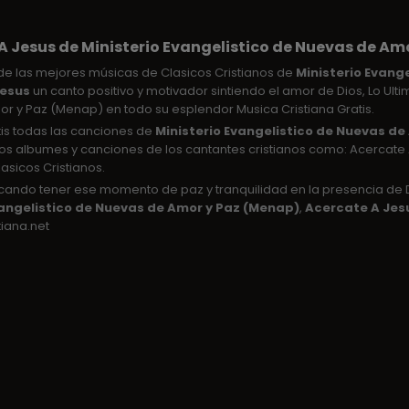
A Jesus de Ministerio Evangelistico de Nuevas de Am
e las mejores músicas de Clasicos Cristianos de
Ministerio Evang
Jesus
un canto positivo y motivador sintiendo el amor de Dios, Lo Ulti
r y Paz (Menap) en todo su esplendor Musica Cristiana Gratis.
tis todas las canciones de
Ministerio Evangelistico de Nuevas d
 los albumes y canciones de los cantantes cristianos como: Acercate 
sicos Cristianos.
uscando tener ese momento de paz y tranquilidad en la presencia d
vangelistico de Nuevas de Amor y Paz (Menap)
,
Acercate A Jes
tiana.net