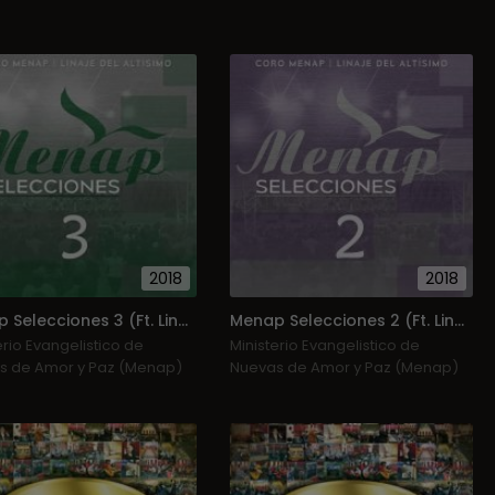
2018
2018
Menap Selecciones 3 (Ft. Linaje Del Altísimo)
Menap Selecciones 2 (Ft. Linaje Del Altísimo)
erio Evangelistico de
Ministerio Evangelistico de
s de Amor y Paz (Menap)
Nuevas de Amor y Paz (Menap)