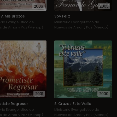
2006
2005
 A Mis Brazos
Soy Feliz
erio Evangelistico de
Ministerio Evangelistico de
s de Amor y Paz (Menap)
Nuevas de Amor y Paz (Menap)
2001
2000
tiste Regresar
Si Cruzas Este Valle
erio Evangelistico de
Ministerio Evangelistico de
s de Amor y Paz (Menap)
Nuevas de Amor y Paz (Menap)