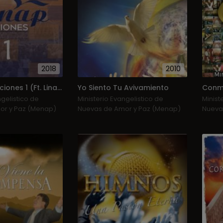
2018
2010
Menap Selecciones 1 (Ft. Linaje Del Altísimo)
Yo Siento Tu Avivamiento
ngelistico de
Ministerio Evangelistico de
Minist
or y Paz (Menap)
Nuevas de Amor y Paz (Menap)
Nueva