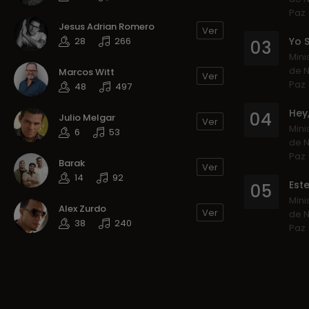
Paz
Jesus Adrian Romero
Ver
28
266
03
Mini
de N
Marcos Witt
Ver
Paz
48
497
Hey,
04
Julio Melgar
Ver
Mini
6
53
de N
Paz
Barak
Ver
14
92
Este
05
Mini
Alex Zurdo
Ver
de N
38
240
Paz