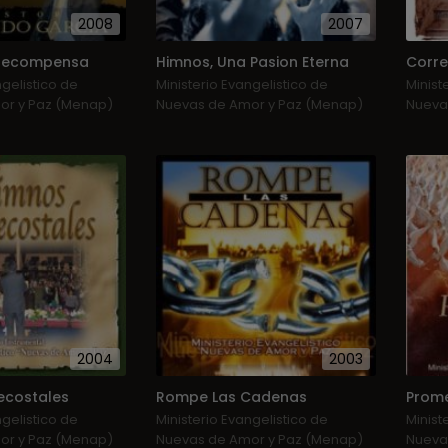
2008
2007
 Recompensa
Himnos, Una Pasion Eterna
Corre
ngelistico de
Ministerio Evangelistico de
Minist
or y Paz (Menap)
Nuevas de Amor y Paz (Menap)
Nueva
2004
2003
ecostales
Rompe Las Cadenas
Prome
ngelistico de
Ministerio Evangelistico de
Minist
or y Paz (Menap)
Nuevas de Amor y Paz (Menap)
Nueva