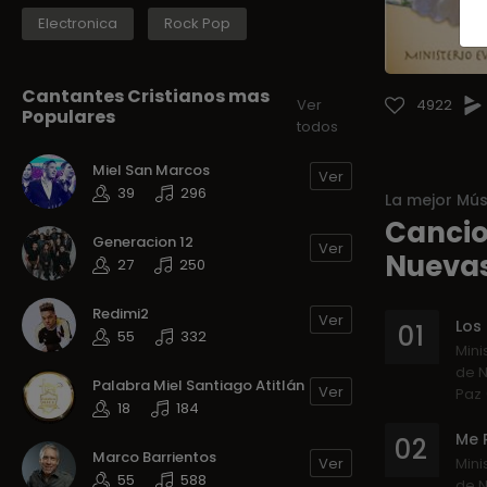
Electronica
Rock Pop
Cantantes Cristianos mas
4922
Ver
Populares
todos
Miel San Marcos
Ver
39
296
La mejor Mús
Cancion
Generacion 12
Ver
Nuevas
27
250
Redimi2
Ver
Los 
01
55
332
Mini
de N
Palabra Miel Santiago Atitlán
Ver
Paz
18
184
Me 
02
Marco Barrientos
Ver
Mini
55
588
de N