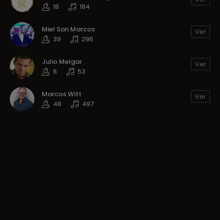
18
184
Miel San Marcos
Ver
39
296
Julio Melgar
Ver
6
53
Marcos Witt
Ver
48
497