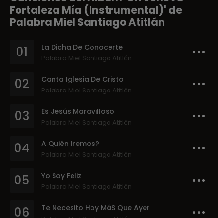
Fortaleza Mía (Instrumental)' de
Palabra Miel Santiago Atitlán
La Dicha De Conocerte
01
Palabra Miel Santiago Atitlán
Canta Iglesia De Cristo
02
Palabra Miel Santiago Atitlán
Es Jesús Maravilloso
03
Palabra Miel Santiago Atitlán
A Quién Iremos?
04
Palabra Miel Santiago Atitlán
Yo Soy Feliz
05
Palabra Miel Santiago Atitlán
Te Necesito Hoy MáS Que Ayer
06