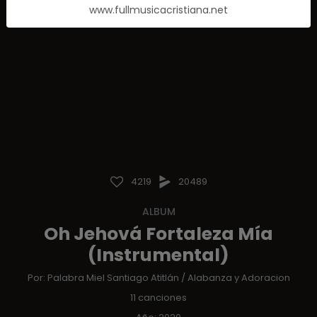
www.fullmusicacristiana.net
4219
20489
ALBUM
Oh Jehová Fortaleza Mía
(Instrumental)
Por:
Palabra Miel Santiago Atitlán
/
Alabanza y Adoracion
11 canciones