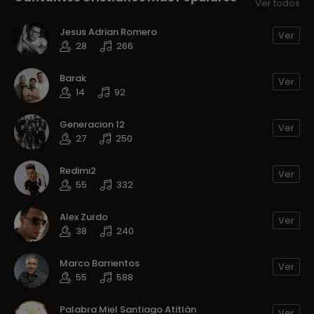
Ver todos
Jesus Adrian Romero
Ver
28
266
Barak
Ver
14
92
Generacion 12
Ver
27
250
Redimi2
Ver
55
332
Alex Zurdo
Ver
38
240
Marco Barrientos
Ver
55
588
Palabra Miel Santiago Atitlán
Ver