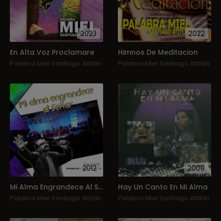
2023
2022
En Alta Voz Proclamare
Himnos De Meditacion
Palabra Miel Santiago Atitlán
Palabra Miel Santiago Atitlán
2012
2008
Mi Alma Engrandece Al Señor (En Vivo)
Hay Un Canto En Mi Alma
Palabra Miel Santiago Atitlán
Palabra Miel Santiago Atitlán