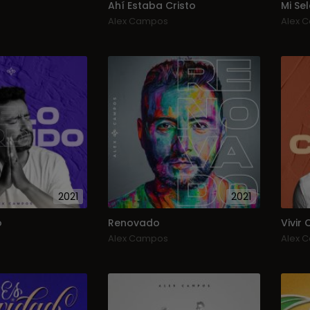
Ahí Estaba Cristo
Mi Se
Alex Campos
Alex 
2021
2021
o
Renovado
Vivir 
Alex Campos
Alex 