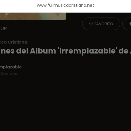
encontrar las canciones 
www.fullmusicacristiana.net
velocidad en audio mp3.
FAVORITO
3114
ica Cristiana
nes del Album 'Irremplazable' d
emplazable
x Campos