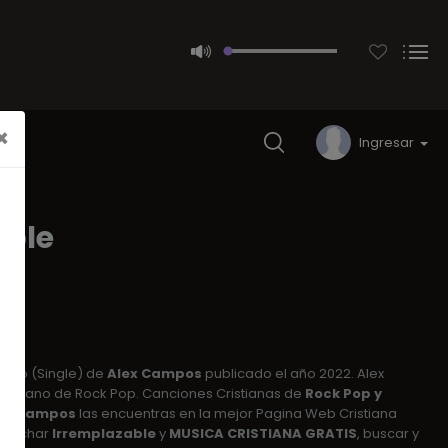
×
Ingresar
able
Pop
cillo (Single) de
Alex Campos
publicado el año 2022. Alex
istiano de Rock Pop. Canciones Cristianas de
Rock Pop y
lex Campos
las encuentras en la mejor Pagina Web Cristiana
escuchar
Irremplazable
y
MUSICA CRISTIANA GRATIS
, buscar y