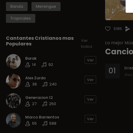
Banda
Merengue
Tropicales
5185
Cantantes Cristianos mas
Ver
La mejor Mús
Populares
todos
Cancio
Barak
Ver
14
92
Irr
01
Ale
Alex Zurdo
Ver
38
240
Generacion 12
Ver
27
250
Marco Barrientos
Ver
55
588