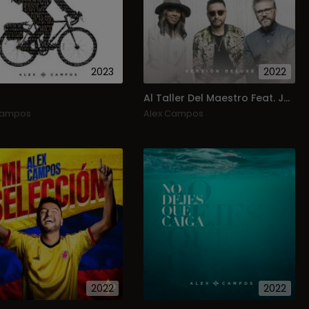
2023
2022
Al Taller Del Maestro Feat. Jesus Adrian Romero Y Lilly Goodman
Campos
Alex Campos
2022
2022