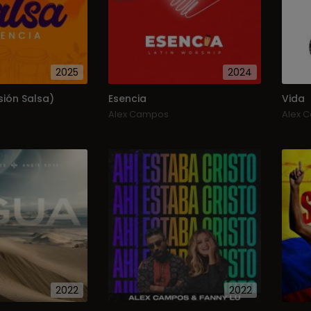
2025
2024
sión Salsa)
Esencia
Vida
Alex Campos
Alex 
2022
2022