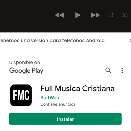
enemos una versión para teléfonos Android
Inicio
Últimos Cantantes
Cantantes
Albumes
ALBUM
Disponible en
Irremplaz
Por:
Alex Campos
/
Rock 
1 canciones
Año: 2022
Irremplazable
es un sen
Campos es un cantante Cr
Musica Cristiana de A
FullMusicaCristiana.net, 