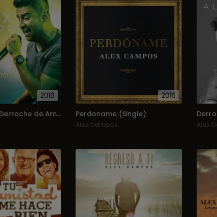
2016
2016
El Concierto Derroche de Amor (En Vivo)
Perdoname (Single)
Derro
Alex Campos
Alex 