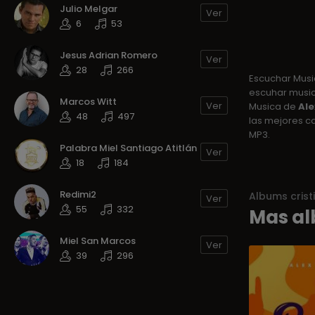
Julio Melgar
Ver
6
53
Jesus Adrian Romero
Ver
28
266
Escuchar Mus
escuhar musica
Marcos Witt
Ver
Musica de
Ale
48
497
las mejores c
MP3.
Palabra Miel Santiago Atitlán
Ver
18
184
Redimi2
Albums crist
Ver
55
332
Mas al
Miel San Marcos
Ver
39
296