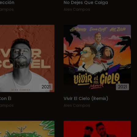
lección
No Dejes Que Caiga
Campos
Alex Campos
2021
2021
Con Él
Vivir El Cielo (Remix)
Campos
Alex Campos