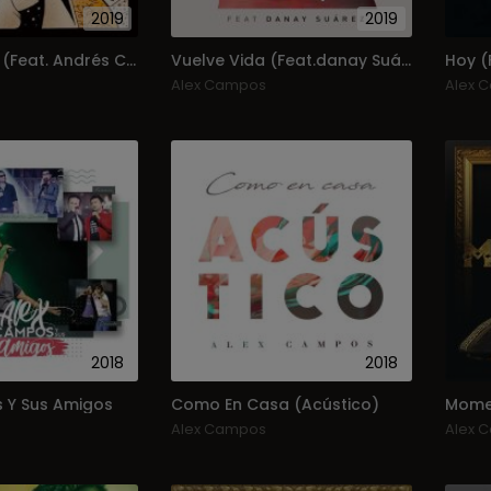
2019
2019
Cara A Cara (Feat. Andrés Corson) (Single)
Vuelve Vida (Feat.danay Suárez) (Single)
Hoy (
Alex Campos
Alex 
2018
2018
 Y Sus Amigos
Como En Casa (Acústico)
Mome
Alex Campos
Alex 