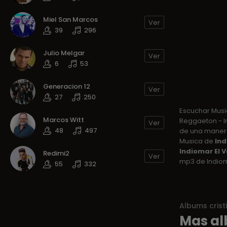
Miel San Marcos
Ver
39
296
Julio Melgar
Ver
6
53
Generacion 12
Ver
27
250
Escuchar Mus
Marcos Witt
Reggaeton - In
Ver
48
497
de una manera 
Musica de
Ind
Indiomar El 
Redimi2
Ver
mp3 de Indiom
55
332
Albums crist
Mas al