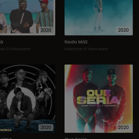
2020
2020
rá
Nada MáS
mar El Vencedor
Indiomar El Vencedor
2020
2020