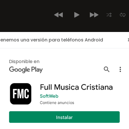
enemos una versión para teléfonos Android
Inicio
Últimos Cantantes
Cantantes
Albumes
ALBUM
Disponible en
Svae (Rem
Zetty] (Sin
Por:
Indiomar El Vencedo
1 canciones
Año: 2016
Svae (Remix) [Feat. Ma
Indiomar El Vencedor
pu