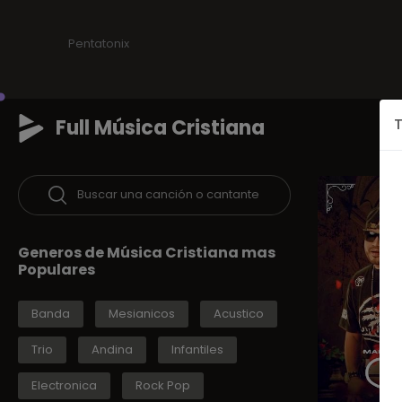
Pentatonix
Full Música Cristiana
T
Buscar una canción o cantante
Generos de Música Cristiana mas
Populares
Banda
Mesianicos
Acustico
Trio
Andina
Infantiles
Electronica
Rock Pop