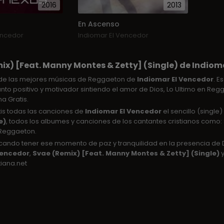
2016
2013
En Ascenso
encedor
Indiomar El Vencedor
ix) [Feat. Manny Montes & Zetty] (Single) de Indiom
de las mejores músicas de Reggaeton de
Indiomar El Vencedor
. E
nto positivo y motivador sintiendo el amor de Dios, Lo Ultimo en Re
a Gratis.
tis todas las canciones de
Indiomar El Vencedor
el sencillo (single
e)
, todos los albumes y canciones de los cantantes cristianos como: 
Reggaeton.
uscando tener ese momento de paz y tranquilidad en la presencia d
Vencedor
,
Svae (Remix) [Feat. Manny Montes & Zetty] (Single)
y
tiana.net