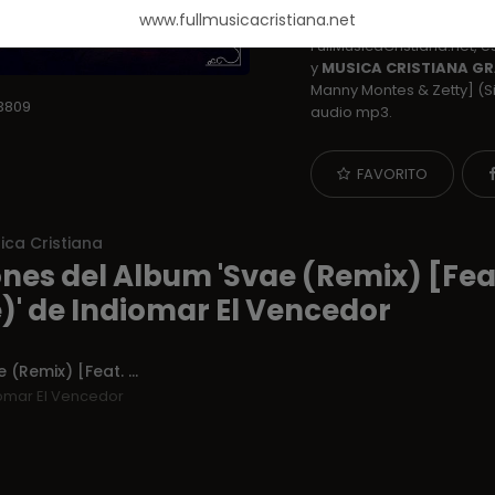
Cristiano de Reggaeton. 
www.fullmusicacristiana.net
Indiomar El Vencedor
la
FullMusicaCristiana.net, 
y
MUSICA CRISTIANA GR
Manny Montes & Zetty] (S
3809
audio mp3.
FAVORITO
ica Cristiana
nes del Album 'Svae (Remix) [Fea
e)' de Indiomar El Vencedor
Svae (Remix) [Feat. Manny Montes Zetty]
omar El Vencedor