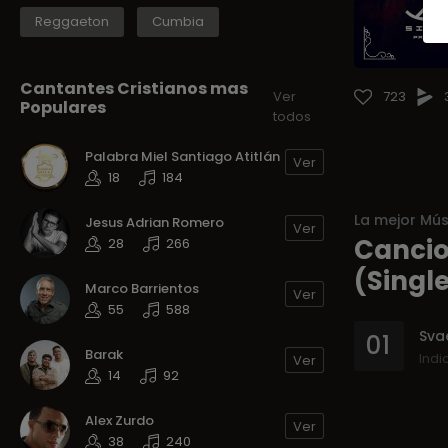
Reggaeton
Cumbia
Cantantes Cristianos mas
723
Ver
Populares
todos
Palabra Miel Santiago Atitlán
Ver
18
184
La mejor Mús
Jesus Adrian Romero
Ver
Cancio
28
266
(Singl
Marco Barrientos
Ver
55
588
01
Barak
Indi
Ver
14
92
Alex Zurdo
Ver
38
240