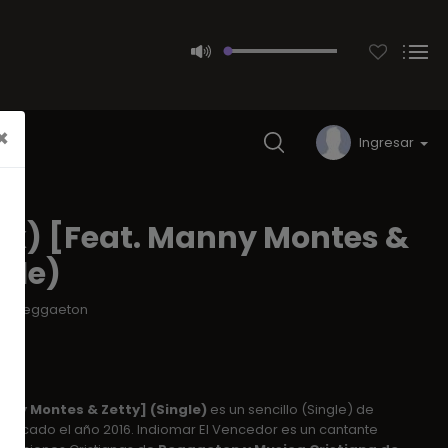
×
Ingresar
ix) [Feat. Manny Montes &
gle)
r
/
Reggaeton
nny Montes & Zetty] (Single)
es un sencillo (Single) de
blicado el año 2016. Indiomar El Vencedor es un cantante