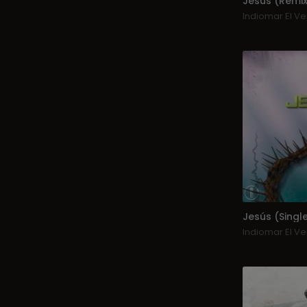
Jesús (Remix
Indiomar El V
Jesús (Singl
Indiomar El V