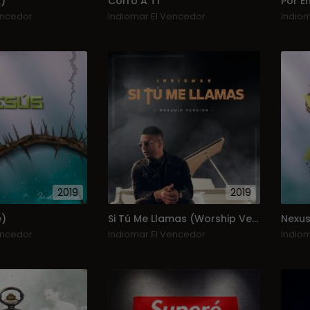
)
Corro A Tí
Por E
encedor
Indiomar El Vencedor
Indio
2019
2019
e)
Si Tú Me Llamas (Worship Version) (Single)
Nexus 
encedor
Indiomar El Vencedor
Indio