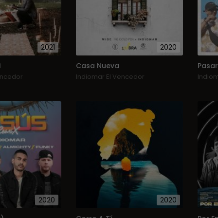
2021
2020
i
Casa Nueva
Pasa
encedor
Indiomar El Vencedor
Indio
2020
2020