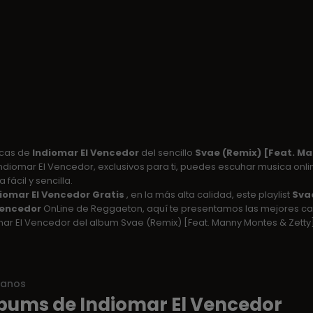
icas de
Indiomar El Vencedor
del sencillo
Svae (Remix) [Feat. Ma
diomar El Vencedor, exclusivos para ti, puedes escuhar musica online
fácil y sencilla.
iomar El Vencedor Gratis
, en la más alta calidad, este playlist
Svae
Vencedor
OnLine de Reggaeton, aquí te presentamos las mejores ca
ar El Vencedor del album Svae (Remix) [Feat. Manny Montes & Zetty]
ianos
bums de Indiomar El Vencedor