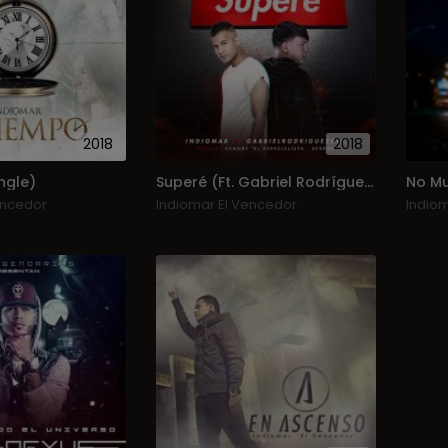
2018
2018
ngle)
Superé (Ft. Gabriel Rodríguez Emc) (Single)
encedor
Indiomar El Vencedor
Indio