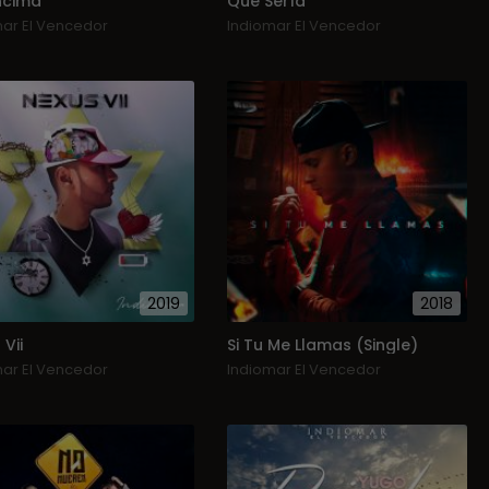
ncima
Que Sería
mar El Vencedor
Indiomar El Vencedor
2019
2018
Vii
Si Tu Me Llamas (Single)
mar El Vencedor
Indiomar El Vencedor