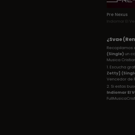
Pre Nexus
Indiomar El V
¿Svae (Rem
Recopilamos 
(Single)
un ca
Musica Cristian
1. Escucha gra
Zetty] (Singl
Vencedor de 
2. Si estas b
Indiomar El 
FullMusicaCris