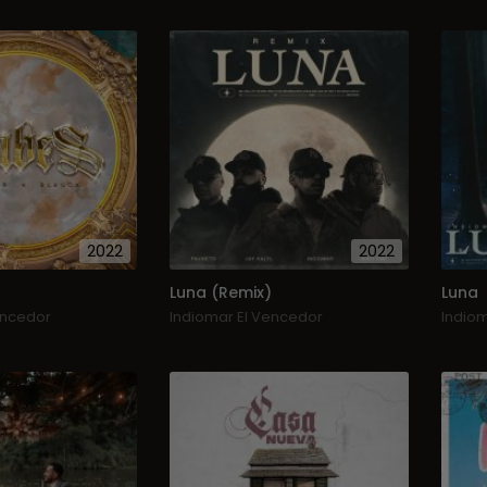
2022
2022
Luna (Remix)
Luna
encedor
Indiomar El Vencedor
Indio