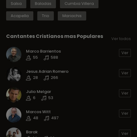
Salsa
Baladas
Cumbia Villera
Acapella
Trio
Mariachis
Cantantes Cristianos mas Populares
Ver todos
Marco Barrientos
Ver
55
588
Jesus Adrian Romero
Ver
28
266
Julio Melgar
Ver
6
53
Marcos Witt
Ver
48
497
Barak
Ver