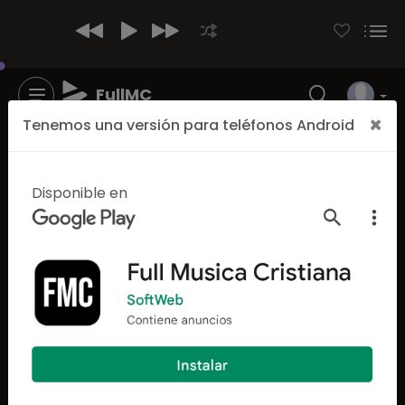
FullMC
×
Tenemos una versión para teléfonos Android
Los mejores generos Cristianos
Escuchar MÚSICA de Rap y Hip
Disponible en
Hop Cristiana