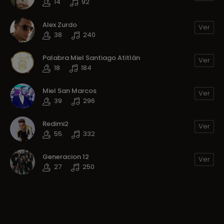
14
92
Alex Zurdo
Ver
38
240
Palabra Miel Santiago Atitlán
Ver
18
184
Miel San Marcos
Ver
39
296
Redimi2
Ver
55
332
Generacion 12
Ver
27
250