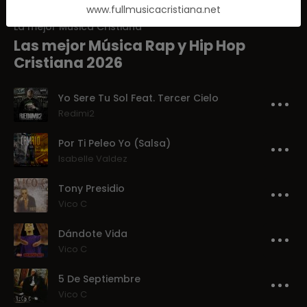
www.fullmusicacristiana.net
La mejor Música Cristiana
Las mejor Música Rap y Hip Hop
Cristiana 2026
Yo Sere Tu Sol Feat. Tercer Cielo
Redimi2
Por Ti Peleo Yo (Salsa)
Isabelle Valdez
Tony Presidio
Vico C
Dándote Vida
Vico C
5 De Septiembre
Vico C