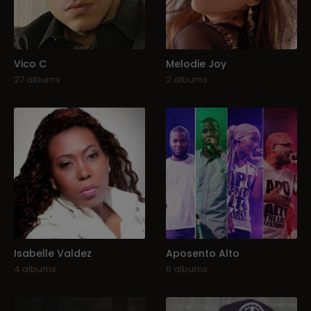
Vico C
Melodie Joy
27 albums
2 albums
Isabelle Valdez
Aposento Alto
4 albums
6 albums