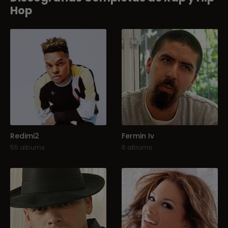
Hop
Redimi2
Fermin Iv
55 albums
6 albums