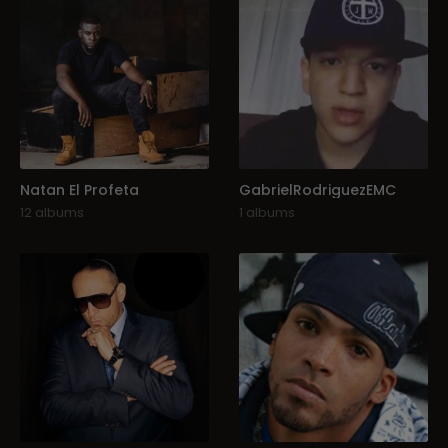
Natan El Profeta
GabrielRodriguezEMC
12 albums
1 albums