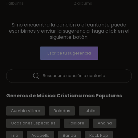
1 albums
2 albums
Si no encuentra la canción o el cantante puede
escribirnos y enviar la sugerencia, haga click en el
siguiente botón:
Escribe tu sugerencia
Buscar una canción o cantante
Generos de Música Cristiana mas Populares
Cumbia Villera
Baladas
Jubilo
Ocasiones Especiales
Folklore
Andina
Trio
Acapella
Banda
Rock Pop