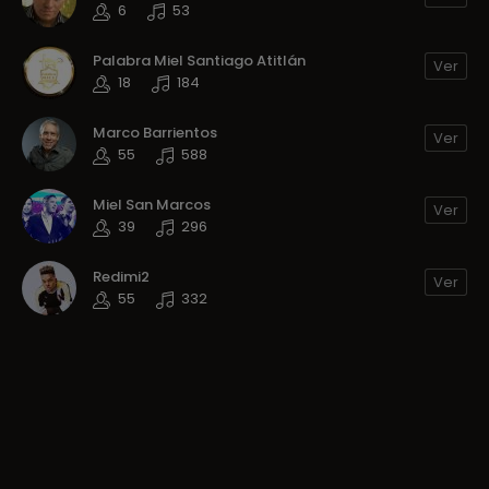
6
53
Palabra Miel Santiago Atitlán
Ver
18
184
Marco Barrientos
Ver
55
588
Miel San Marcos
Ver
39
296
Redimi2
Ver
55
332