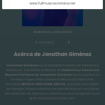
www.fullmusicacristiana.net
Alabanza y Adoracion
FAVORITO
Acérca de Jonathan Giménez
Jonathan Giménez
es un cantante Cristiano de Alabanza y
Adoracion. Canciones Cristianas de
Alabanza y Adoracion
Musica Cristiana de Jonathan Giménez
las encuentras en
la mejor Pagina Web Cristiana FullMusicaCristiana.net,
escuchar
MUSICA CRISTIANA GRATIS
, una Web muy simple
de navegar, nuestra sistema nos permite buscar y encontrar
las canciones de Alabanza y Adoracion para su agrado a una
gran velocidad en audio mp3.