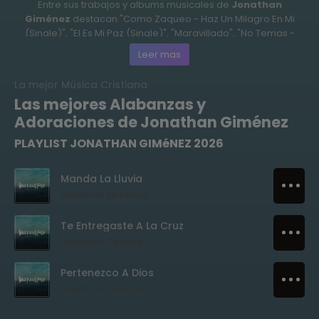
Entre sus trabajos y albums musicales de
Jonathan
Giménez
destacan "Como Zaqueo - Haz Un Milagro En Mi
(Single)", "El Es Mi Paz (Single)", "Maravillado", "No Temas -
Adoración En Vivo (Single)".
Leer mas
Sus canciones mas populares de
Jonathan Giménez
son
"Como Zaqueo - Haz Un Milagro En Mi", "El Es Mi Paz", "Manda
La mejor Música Cristiana
La Lluvia", "Te Quiero Conocer", "El Señor Es El Gran Dios".
Las mejores Alabanzas y
Escucha todas las canciones y albums de
Jonathan
Adoraciones de Jonathan Giménez
Giménez
de Alabanza y Adoracion en Full Música Cristiana.
PLAYLIST JONATHAN GIMéNEZ 2026
Manda La Lluvia
Jonathan Giménez
Te Entregaste A La Cruz
Jonathan Giménez
Pertenezco A Dios
Jonathan Giménez