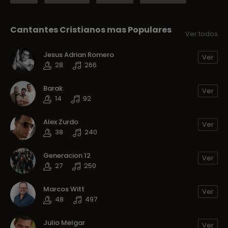
Cantantes Cristianos mas Populares
Ver todos
Jesus Adrian Romero
Ver
28
266
Barak
Ver
14
92
Alex Zurdo
Ver
38
240
Generacion 12
Ver
27
250
Marcos Witt
Ver
48
497
Julio Melgar
Ver