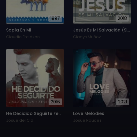
1997
2018
Sopla En Mi
Jesús Es Mi Salvación (Single)
Claudio Freidzon
Gladys Muñoz
2016
2021
He Decidido Seguirte Feat. Evan Craft (Single)
Love Melodies
Josue del Cid
Josue Raudez