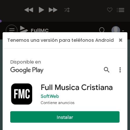
FullMC
×
Tenemos una versión para teléfonos Android
Cantante
Jonathan Giménez
Disponible en
5842
13