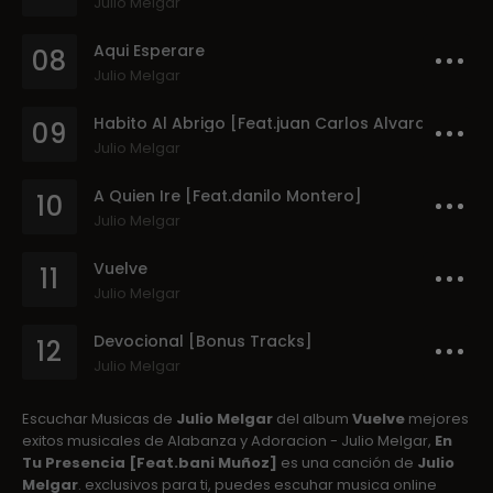
Julio Melgar
Aqui Esperare
08
Julio Melgar
Habito Al Abrigo [Feat.juan Carlos Alvarado]
09
Julio Melgar
A Quien Ire [Feat.danilo Montero]
10
Julio Melgar
Vuelve
11
Julio Melgar
Devocional [Bonus Tracks]
12
Julio Melgar
Escuchar Musicas de
Julio Melgar
del album
Vuelve
mejores
exitos musicales de Alabanza y Adoracion - Julio Melgar,
En
Tu Presencia [Feat.bani Muñoz]
es una canción de
Julio
Melgar
. exclusivos para ti, puedes escuhar musica online