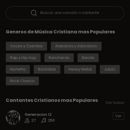
Buscar una canción o cantante
Generos de Música Cristiana mas Populares
Voces y Cuerdas
Alabanza y Adoracion
Rap y Hip Hop
Rancheras
Banda
Norteña
Bachatas
Heavy Metal
Jubilo
Rock Clasico
Cantantes Cristianos mas Populares
Ver todos
Generacion 12
Ver
27
250