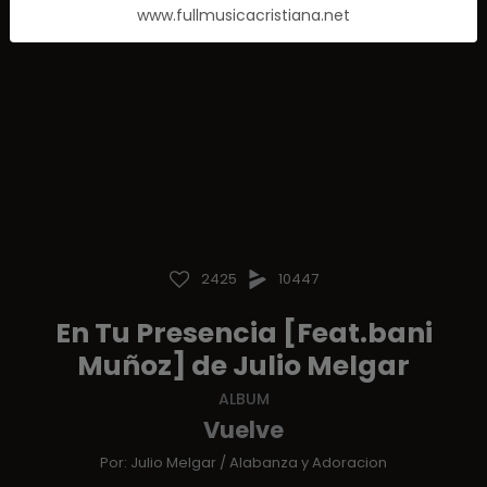
www.fullmusicacristiana.net
2425
10447
En Tu Presencia [Feat.bani
Muñoz] de Julio Melgar
ALBUM
Vuelve
Por:
Julio Melgar
/
Alabanza y Adoracion