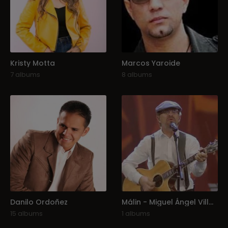
Kristy Motta
Marcos Yaroide
7 albums
8 albums
Danilo Ordoñez
Málin - Miguel Ángel Villagrán
15 albums
1 albums