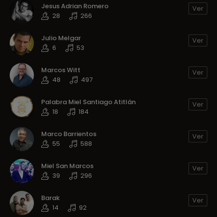
Jesus Adrian Romero
Ver
28
266
Julio Melgar
Ver
6
53
Marcos Witt
Ver
48
497
Palabra Miel Santiago Atitlán
Ver
18
184
Marco Barrientos
Ver
55
588
Miel San Marcos
Ver
39
296
Barak
Ver
14
92