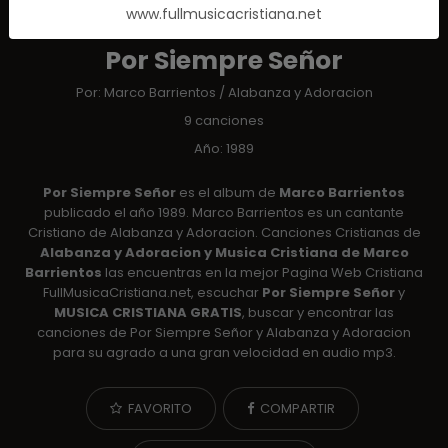
www.fullmusicacristiana.net
ALBUM
Por Siempre Señor
Por:
Marco Barrientos
/
Alabanza y Adoracion
9 canciones
Año: 1989
Por Siempre Señor
es el album de
Marco Barrientos
publicado el año 1989. Marco Barrientos es un cantante
Cristiano de Alabanza y Adoracion. Canciones Cristianas de
Alabanza y Adoracion y Musica Cristiana de Marco
Barrientos
las encuentras en la mejor Pagina Web Cristiana
FullMusicaCristiana.net, escuchar
Por Siempre Señor
y
MUSICA CRISTIANA GRATIS
, buscar y encontrar las
canciones de Por Siempre Señor y Alabanza y Adoracion
para su agrado a una gran velocidad en audio mp3.
FAVORITO
COMPARTIR