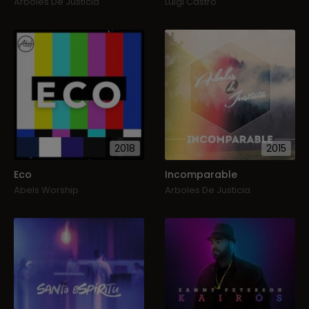
Arboles De Justicia
Luigi Castro
2018
2015
Eco
Incomparable
Abels Worship
Arboles De Justicia