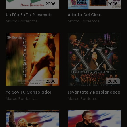
2006
2006
Un Día En Tu Presencia
Aliento Del Cielo
Marco Barrientos
Marco Barrientos
2006
2006
Yo Soy Tu Consolador
Levántate Y Resplandece
Marco Barrientos
Marco Barrientos