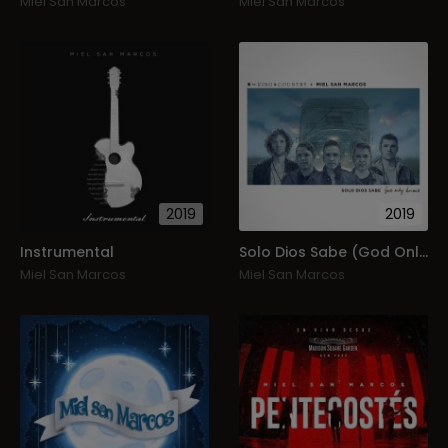
Miel San Marcos
Miel San Marcos
2019
2019
Instrumental
Solo Dios Sabe (God Only Knows)
Miel San Marcos
Miel San Marcos