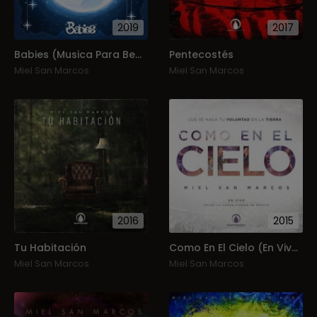
2019
2017
Babies (Musica Para Bebes)
Pentecostés
Miel San Marcos
Miel San Marcos
2016
2015
Tu Habitación
Como En El Cielo (En Vivo)
Miel San Marcos
Miel San Marcos