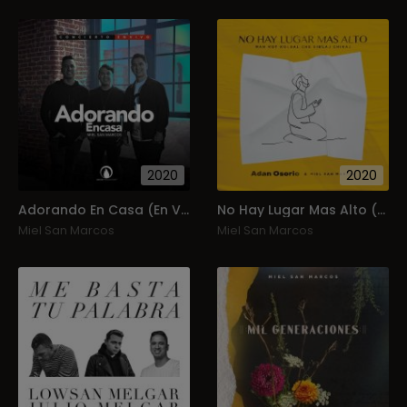
2020
2020
Adorando En Casa (En Vivo Desde Casa)
No Hay Lugar Mas Alto (Man K’ot K’olbal Che Sib’laj Chikaj)
Miel San Marcos
Miel San Marcos