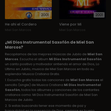
2001
2001
He ahi el Cordero
Viene por Mi
Miel San Marcos
Miel San Marcos
¿Mi Dios Instrumental Saxofón de Miel San
Marcos?
Recopilamos de las mejores músicas de Jubilo de
Miel San
Marcos
. Escucha el album
Mi Dios Instrumental Saxofón
un canto positivo y motivador sintiendo el amor de Dios, Lo
Ultimo en Jubilo, musica de Miel San Marcos en todo su
esplendor Musica Cristiana Gratis.
1. Escucha gratis todas las canciones de
Miel San Marcos
el
sencillo (single) de Musica Cristiana
Mi Dios Instrumental
Saxofón
, todos los albumes y canciones de los cantantes
cristianos como: Mi Dios Instrumental Saxofón de Miel San
Marcos de Jubilo.
2. Si estas buscando tener ese momento de paz y
tranquilidad en la presencia de Dios, siempre es bueno