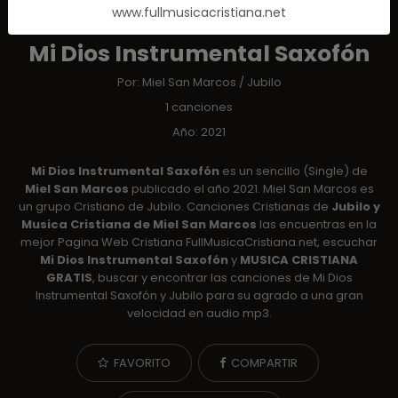
www.fullmusicacristiana.net
ALBUM
Mi Dios Instrumental Saxofón
Por:
Miel San Marcos
/
Jubilo
1 canciones
Año: 2021
Mi Dios Instrumental Saxofón
es un sencillo (Single) de
Miel San Marcos
publicado el año 2021. Miel San Marcos es
un grupo Cristiano de Jubilo. Canciones Cristianas de
Jubilo y
Musica Cristiana de Miel San Marcos
las encuentras en la
mejor Pagina Web Cristiana FullMusicaCristiana.net, escuchar
Mi Dios Instrumental Saxofón
y
MUSICA CRISTIANA
GRATIS
, buscar y encontrar las canciones de Mi Dios
Instrumental Saxofón y Jubilo para su agrado a una gran
velocidad en audio mp3.
FAVORITO
COMPARTIR