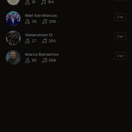
18
184
Miel San Marcos
Ver
39
296
Generacion 12
Ver
27
250
Marco Barrientos
Ver
55
588