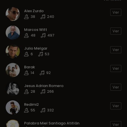
Alex Zurdo
Ver
38
240
Marcos Witt
Ver
48
497
Julio Melgar
Ver
6
53
Barak
Ver
14
92
Jesus Adrian Romero
Ver
28
266
Redimi2
Ver
55
332
Palabra Miel Santiago Atitlán
Ver