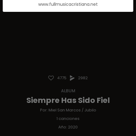
www.fullmusicacristiana.net
4775
2982
ALBUM
Siempre Has Sido Fiel
Por:
Miel San Marcos
/
Jubilo
1 canciones
Año: 2020