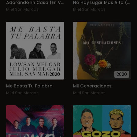
Adorando En Casa (En Vivo Desde Casa)
No Hay Lugar Mas Alto (Man K’ot K’olbal Che Sib’laj Chikaj)
Miel San Marcos
Miel San Marcos
2020
2020
Me Basta Tu Palabra
Mil Generaciones
Miel San Marcos
Miel San Marcos