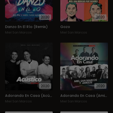
2020
2020
Danzo En El Río (Remix)
Gozo
Miel San Marcos
Miel San Marcos
2020
2020
Adorando En Casa (Acústico)
Adorando En Casa (Amigos Invitados)
Miel San Marcos
Miel San Marcos