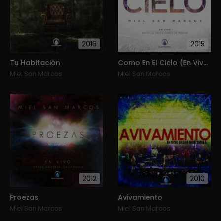
2016
2015
Tu Habitación
Como En El Cielo (En Vivo)
Miel San Marcos
Miel San Marcos
2012
2010
Proezas
Avivamiento
Miel San Marcos
Miel San Marcos