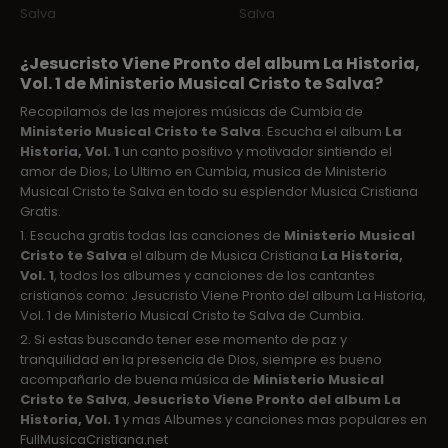
Salva
Salva
¿Jesucristo Viene Pronto del album La Historia,
Vol. 1 de Ministerio Musical Cristo te Salva?
Recopilamos de las mejores músicas de Cumbia de
Ministerio Musical Cristo te Salva
. Escucha el album
La
Historia, Vol. 1
un canto positivo y motivador sintiendo el
amor de Dios, Lo Ultimo en Cumbia, musica de Ministerio
Musical Cristo te Salva en todo su esplendor Musica Cristiana
Gratis.
1. Escucha gratis todas las canciones de
Ministerio Musical
Cristo te Salva
el album de Musica Cristiana
La Historia,
Vol. 1
, todos los albumes y canciones de los cantantes
cristianos como: Jesucristo Viene Pronto del album La Historia,
Vol. 1 de Ministerio Musical Cristo te Salva de Cumbia.
2. Si estas buscando tener ese momento de paz y
tranquilidad en la presencia de Dios, siempre es bueno
acompañarlo de buena música de
Ministerio Musical
Cristo te Salva
,
Jesucristo Viene Pronto del album La
Historia, Vol. 1
y mas Albumes y canciones mas populares en
FullMusicaCristiana.net