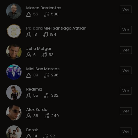
Marco Barrientos
Ver
55
588
Palabra Miel Santiago Atitlán
Ver
18
184
Julio Melgar
Ver
6
53
Miel San Marcos
Ver
39
296
Redimi2
Ver
55
332
Alex Zurdo
Ver
38
240
Barak
Ver
14
92