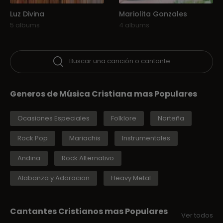
Luz Divina
Mariolita Gonzales
5 albums
4 albums
Buscar una canción o cantante
Generos de Música Cristiana mas Populares
Ocasiones Especiales
Folklore
Norteña
Rock Pop
Mariachis
Instrumentales
Andina
Rock Alternativo
Alabanza y Adoracion
Heavy Metal
Cantantes Cristianos mas Populares
Ver todos