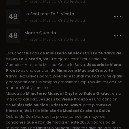
Ministerio Musical Cristo te Salva
Lo Sentimos En El Viento
48
Ministerio Musical Cristo te Salva
Madre Querida
49
Ministerio Musical Cristo te Salva
Escuchar Musicas de
Ministerio Musical Cristo te Salva
del
album
La Historia, Vol. 1
mejores exitos musicales de
Cumbia - Ministerio Musical Cristo te Salva,
Jesucristo Viene
Pronto
es una canción de
Ministerio Musical Cristo te
Salva
. exclusivos para ti, puedes escuhar musica online gratis
y compartir con tus amigos y familiares mp3 sin límites de una
manera fácil y sencilla.
Musica de
Ministerio Musical Cristo te Salva Gratis
, en la
más alta calidad,
Jesucristo Viene Pronto
es una canción
de
Ministerio Musical Cristo te Salva
. este playlist
La
Historia, Vol. 1
de
Ministerio Musical Cristo te Salva
OnLine de Cumbia, aquí te presentamos las mejores
canciones que están de moda en este 2026, podrás bajar
musica mp3 de Ministerio Musical Cristo te Salva del album La