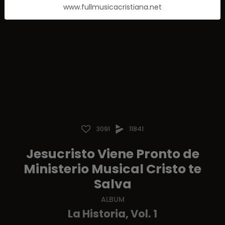
www.fullmusicacristiana.net
3091
11841
Jesucristo Viene Pronto de
Ministerio Musical Cristo te
Salva
ALBUM
La Historia, Vol. 1