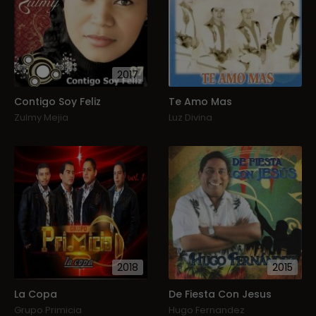
2017
Contigo Soy Feliz
Te Amo Mas
Zulmy Mejia
Luz Divina
2018
2015
La Copa
De Fiesta Con Jesus
Grupo Primicia
Hugo Fernandez