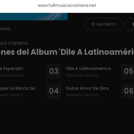
CRISTIANA GRATIS
, bus
www.fullmusicacristiana.net
Cristianos para su agrad
FAVORITO
5400
ica Cristiana
nes del Album 'Dile A Latinoaméri
e Esperas?
Dile A Latinoamerica
03
05
islao Marino
Stanislao Marino
Aunque La Barca Se Hunda
Dulce Amor De Dios
04
06
islao Marino
Stanislao Marino