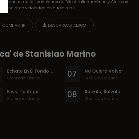
car y encontrar las canciones de Dile A Latinoamérica y Clasicos
o a una gran velocidad en audio mp3.
COMPARTIR
DESCARGAR ALBUM
ca' de Stanislao Marino
Echate En El Fondo Del Mar
No Quiero Volver
07
Stanislao Marino
Stanislao Marino
Envia Tu Angel
Salvala, Salvala
08
Stanislao Marino
Stanislao Marino