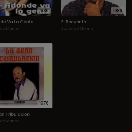
1986
1986
de Va La Gente
El Recuento
lao Marino
Stanislao Marino
1976
an Tribulacion
lao Marino