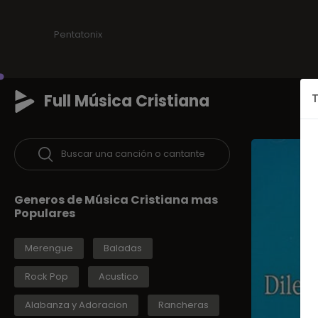
Pentatonix
Full Música Cristiana
T
Buscar una canción o cantante
Generos de Música Cristiana mas
Populares
Merengue
Baladas
Rock Pop
Acustico
Alabanza y Adoracion
Rancheras