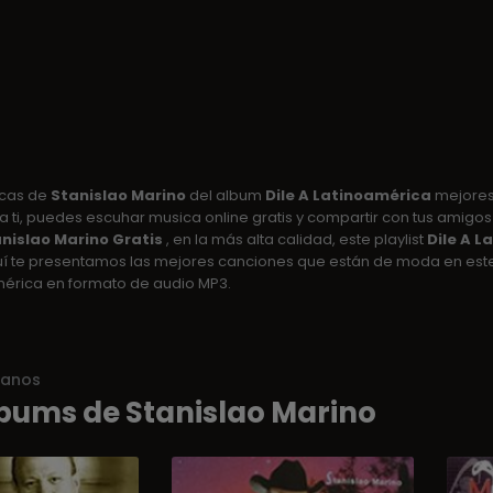
icas de
Stanislao Marino
del album
Dile A Latinoamérica
mejores 
a ti, puedes escuhar musica online gratis y compartir con tus amigos y
nislao Marino Gratis
, en la más alta calidad, este playlist
Dile A L
quí te presentamos las mejores canciones que están de moda en est
américa en formato de audio MP3.
ianos
bums de Stanislao Marino