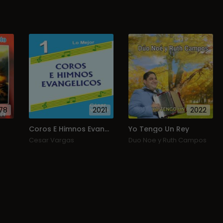
78
2021
2022
Coros E Himnos Evangélicos, Vol. 1
Yo Tengo Un Rey
Cesar Vargas
Duo Noe y Ruth Campos