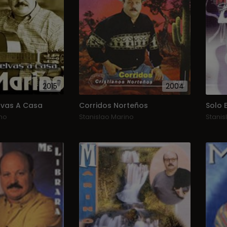
2015
2004
vas A Casa
Corridos Norteños
Solo 
no
Stanislao Marino
Stanis