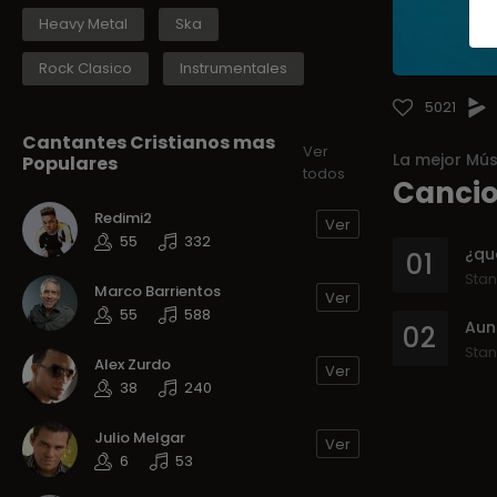
Heavy Metal
Ska
Rock Clasico
Instrumentales
5021
Cantantes Cristianos mas
Ver
La mejor Mús
Populares
todos
Cancio
Redimi2
Ver
55
332
¿qu
01
Stan
Marco Barrientos
Ver
55
588
02
Stan
Alex Zurdo
Ver
38
240
Julio Melgar
Ver
6
53