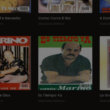
1989
1988
 Te Necesito
Como Corre El Rio
A Don
no
Stanislao Marino
Stanis
1981
1977
e Dios
Es Tiempo Ya
La Gr
no
Stanislao Marino
Stanis