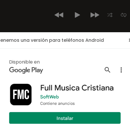
enemos una versión para teléfonos Android
Inicio
Últimos Cantantes
Cantantes
Albumes
ALBUM
Disponible en
Dile A Lat
Por:
Stanislao Marino
/
Cl
8 canciones
Año: 1991
Dile A Latinoamérica
es
Marino es un cantante Cri
Cristianos y Musica Cr
Web Cristiana FullMusicaC