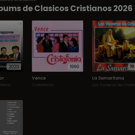
bums de Clasicos Cristianos 2026
2020
1990
19
or
Vence
La Samaritana
 Reino
Cristofonía
Los Voceros de Cristo