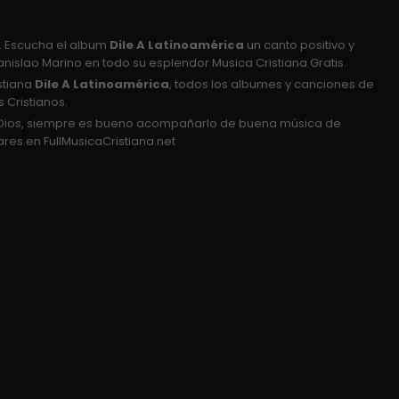
. Escucha el album
Dile A Latinoamérica
un canto positivo y
anislao Marino en todo su esplendor Musica Cristiana Gratis.
stiana
Dile A Latinoamérica
, todos los albumes y canciones de
 Cristianos.
e Dios, siempre es bueno acompañarlo de buena música de
es en FullMusicaCristiana.net