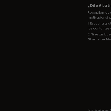
¿Dile A La
Recopilamos d
motivador sint
1. Escucha gra
los cantantes 
2. Si estas b
Stanislao Ma
Los Mejores 