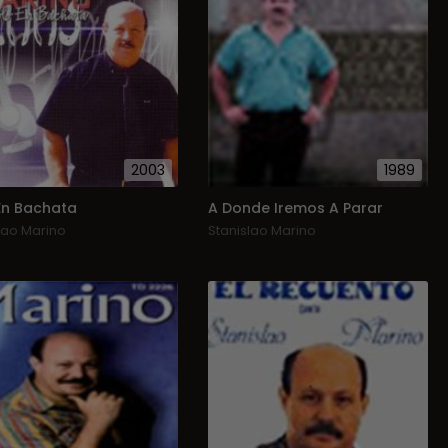
2003
1989
En Bachata
A Donde Iremos A Parar
lao Marino
Stanislao Marino