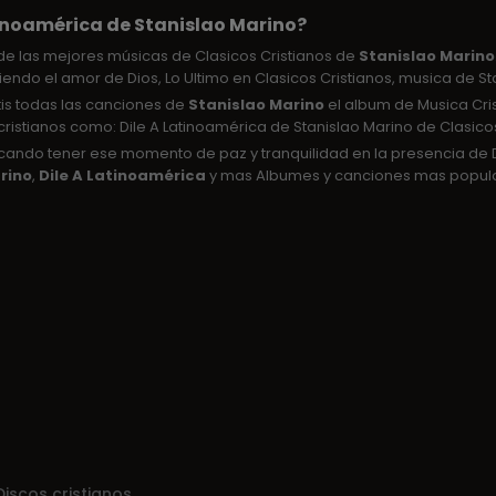
tinoamérica de Stanislao Marino?
e las mejores músicas de Clasicos Cristianos de
Stanislao Marino
iendo el amor de Dios, Lo Ultimo en Clasicos Cristianos, musica de St
tis todas las canciones de
Stanislao Marino
el album de Musica Cri
cristianos como: Dile A Latinoamérica de Stanislao Marino de Clasicos
uscando tener ese momento de paz y tranquilidad en la presencia d
rino
,
Dile A Latinoamérica
y mas Albumes y canciones mas popular
Discos cristianos