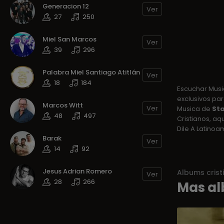
Generacion 12
Ver
27
250
Miel San Marcos
Ver
39
296
Palabra Miel Santiago Atitlán
Ver
18
184
Escuchar Mus
exclusivos par
Marcos Witt
Ver
Musica de
Sta
48
497
Cristianos, a
Dile A Latino
Barak
Ver
14
92
Jesus Adrian Romero
Albums crist
Ver
28
266
Mas al