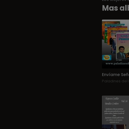
Mas al
Envíame Señ
Paladines del