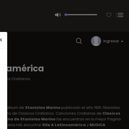
×
Ingresar
inoamérica
asicos Cristianos
 el album de
Stanislao Marino
publicado el año 1991. Stanislao
stiano de Clasicos Cristianos. Canciones Cristianas de
Clasicos
istiana de Stanislao Marino
las encuentras en la mejor Pagina
ristiana.net, escuchar
Dile A Latinoamérica
y
MUSICA