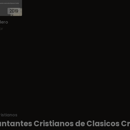
2019
dero
ar
istianos
ntantes Cristianos de Clasicos Cr