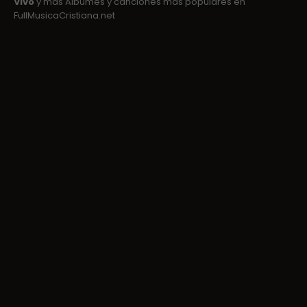
Vivo
y mas Albumes y canciones mas populares en
FullMusicaCristiana.net