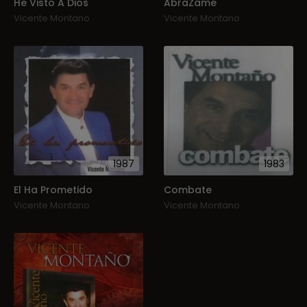
He Visto A Dios
AbráZame
Vicente Montano
Vicente Montano
1987
1983
El Ha Prometido
Combate
Vicente Montano
Vicente Montano