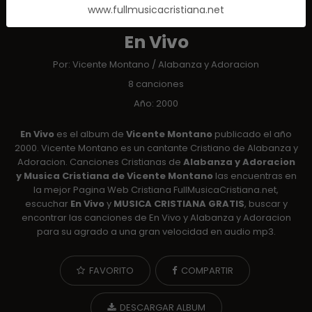
www.fullmusicacristiana.net
ALBUM
En Vivo
Por:
Vicente Montano
/
Alabanza y Adoracion
8 canciones
Año: 2000
En Vivo
es el album de
Vicente Montano
publicado el año
2000. Vicente Montano es un cantante Cristiano de Alabanza y
Adoracion. Canciones Cristianas de
Alabanza y Adoracion
y Musica Cristiana de Vicente Montano
las encuentras en
la mejor Pagina Web Cristiana FullMusicaCristiana.net,
escuchar
En Vivo
y
MUSICA CRISTIANA GRATIS
, buscar y
encontrar las canciones de En Vivo y Alabanza y Adoracion
para su agrado a una gran velocidad en audio mp3.
FAVORITO
COMPARTIR
DESCARGAR ALBUM