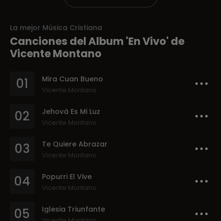
La mejor Música Cristiana
Canciones del Album 'En Vivo' de
Vicente Montano
Mira Cuan Bueno
01
Vicente Montano
Jehová Es Mi Luz
02
Vicente Montano
Te Quiere Abrazar
03
Vicente Montano
Popurri El Vive
04
Vicente Montano
Iglesia Triunfante
05
Vicente Montano