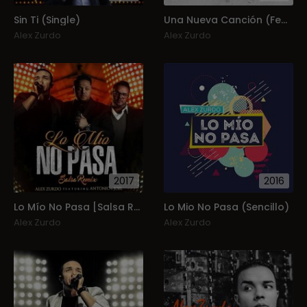
Sin Ti (Single)
Una Nueva Canción (Feat.kike Pavón) (Single)
Alex Zurdo
Alex Zurdo
2017
2016
Lo Mío No Pasa [Salsa Remix] Feat. Antonio & Joel (Single)
Lo Mio No Pasa (Sencillo)
Alex Zurdo
Alex Zurdo