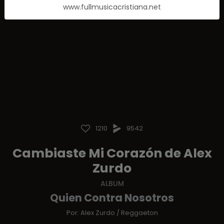
www.fullmusicacristiana.net
1210
9542
Cambiaste Mi Corazón de Alex
Zurdo
ALBUM
Quien Contra Nosotros
Por:
Alex Zurdo
/
Reggaeton