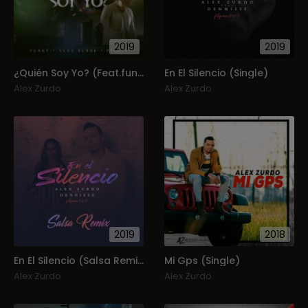
2019
2019
¿Quién Soy Yo? (Feat.funky, Pichie T7) (Single)
En El Silencio (Single)
Alex Zurdo
Alex Zurdo
2019
2018
En El Silencio (Salsa Remix) (Feat.dennise) (Single)
Mi Gps (Single)
Alex Zurdo
Alex Zurdo