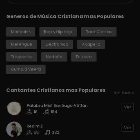
Generos de Música Cristiana mas Populares
Mariachis
Rap y Hip Hop
Rock Clasico
Merengue
Electronica
Acapella
Tropicales
Norteña
Folklore
Cumbia Villera
Cantantes Cristianos mas Populares
Ver todos
Palabra Miel Santiago Atitlán
Ver
18
184
Redimi2
Ver
55
332