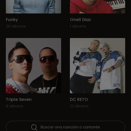
Funky
Onell Diaz
28 albums
1 albums
Triple Seven
DC RETO
8 albums
12 albums
Buscar una canción o cantante