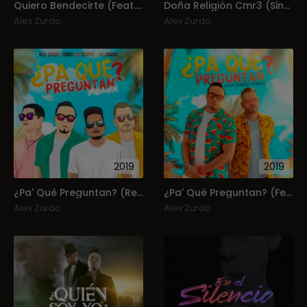
Quiero Bendecirte (Feat. Jaime Barceló) (Single)
Doña Religión Cmr3 (Single)
Alex Zurdo
Alex Zurdo
2019
2019
¿Pa' Qué Preguntan? (Remix) (Feat. Funky, Redimi2, Alejandro , Almigthy) (Single)
¿Pa' Qué Preguntan? (Feat. Funky) (Single)
Alex Zurdo
Alex Zurdo