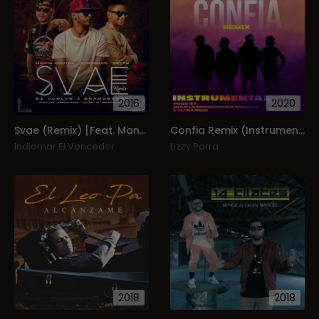
2016
2020
Svae (Remix) [Feat. Manny Montes & Zetty] (Single)
Confia Remix (Instrumental)
Indiomar El Vencedor
Lizzy Parra
2018
2018