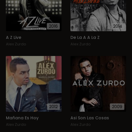
2016
2014
A Z Live
De La A A La Z
Alex Zurdo
Alex Zurdo
2012
2009
Mañana Es Hoy
Asi Son Las Cosas
Alex Zurdo
Alex Zurdo