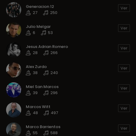
Generacion 12
Ver
27
250
Julio Melgar
Ver
6
53
Jesus Adrian Romero
Ver
28
266
Alex Zurdo
Ver
38
240
Miel San Marcos
Ver
39
296
Marcos Witt
Ver
48
497
Marco Barrientos
Ver
55
588