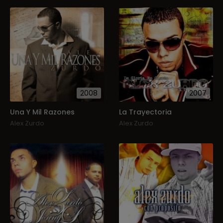
2008
2007
Una Y Mil Razones
La Trayectoria
Alex Zurdo
Alex Zurdo