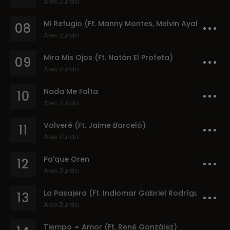
Alex Zurdo
Mi Refugio (Ft. Manny Montes, Melvin Ayala Gavriel)
08
Alex Zurdo
Mira Mis Ojos (Ft. Natán El Profeta)
09
Alex Zurdo
Nada Me Falta
10
Alex Zurdo
Volveré (Ft. Jaime Barceló)
11
Alex Zurdo
Pa'que Oren
12
Alex Zurdo
La Pasajera (Ft. Indiomar Gabriel Rodríguez Emc)
13
Alex Zurdo
Tiempo = Amor (Ft. René González)