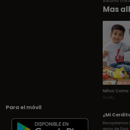
Albums crist
Mas al
Niños Como 
Godfy
Para el móvil
¿Mi Cerdit
Recopilamos d
amor de Dios, 