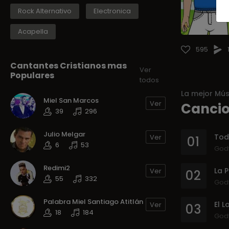
Rock Alternativo
Electronica
Acapella
595
Cantantes Cristianos mas
Ver
Populares
todos
La mejor Mús
Miel San Marcos
Ver
Cancio
39
296
Julio Melgar
Tod
Ver
01
6
53
God
Redimi2
Ver
02
55
332
God
Palabra Miel Santiago Atitlán
El L
Ver
03
18
184
God