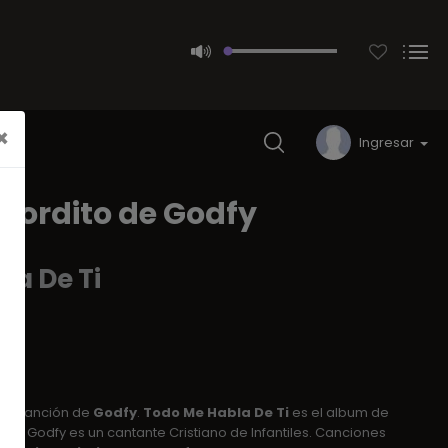
×
Ingresar
 Gordito de Godfy
la De Ti
na canción de
Godfy
.
Todo Me Habla De Ti
es el album de
017. Godfy es un cantante Cristiano de Infantiles. Canciones