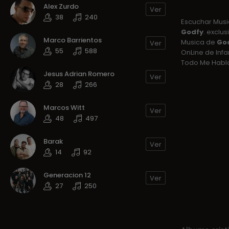
Alex Zurdo
Ver
38
240
Escuchar Mus
Godfy
. exclu
Marco Barrientos
Musica de
God
Ver
55
588
OnLine de Inf
Todo Me Habla
Jesus Adrian Romero
Ver
28
266
Marcos Witt
Ver
48
497
Barak
Ver
14
92
Generacion 12
Ver
27
250