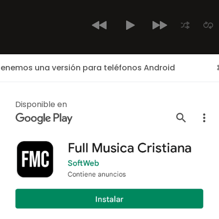
enemos una versión para teléfonos Android
Inicio
Últimos Cantantes
Cantantes
Albumes
Mi Cerdito
Disponible en
ALBUM
Todo Me Hab
Por:
Godfy
/
Infantiles
11 canciones
Año: 2017
Mi Cerdito Gordito
es u
Godfy
publicado el año 2