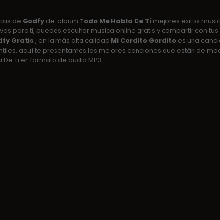
icas de
Godfy
del album
Todo Me Habla De Ti
mejores exitos musica
sivos para ti, puedes escuhar musica online gratis y compartir con tus 
fy Gratis
, en la más alta calidad,
Mi Cerdito Gordito
es una canc
antiles, aquí te presentamos las mejores canciones que están de m
 De Ti en formato de audio MP3.