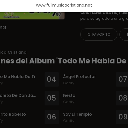
Cristianas de
Infantiles
www.fullmusicacristiana.net
Web Cristiana FullMusicaC
CRISTIANA GRATIS
, bus
para su agrado a una gr
1521
FAVORITO
ica Cristiana
nes del Album 'Todo Me Habla De T
o Me Habla De Ti
Ángel Protector
04
07
fy
Godfy
La Paleta De Don Jacobo
Fiesta
05
08
fy
Godfy
orito Roberto
Soy El Templo
06
09
fy
Godfy