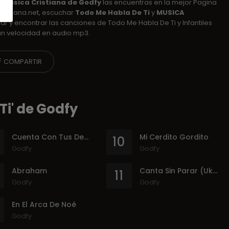
 y Musica Cristiana de Godfy
las encuentras en la mejor Pagina
ristiana.net, escuchar
Todo Me Habla De Ti
y
MUSICA
car y encontrar las canciones de Todo Me Habla De Ti y Infantiles
an velocidad en audio mp3.
COMPARTIR
i' de Godfy
Cuenta Con Tus Deditos
Mi Cerdito Gordito
10
Godfy
Godfy
Abraham
Canta Sin Parar (Ukulele Bonus Track)
11
Godfy
Godfy
En El Arca De Noé
Godfy