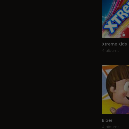
Xtreme Kids
4 albums
Biper
4 albums