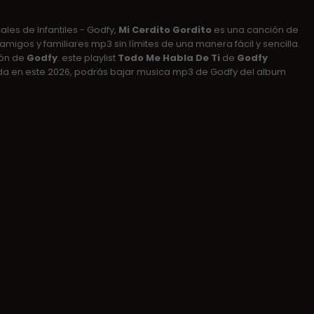
les de Infantiles - Godfy,
Mi Cerdito Gordito
es una canción de
amigos y familiares mp3 sin límites de una manera fácil y sencilla.
ión de
Godfy
. este playlist
Todo Me Habla De Ti
de
Godfy
oda en este 2026, podrás bajar musica mp3 de Godfy del album