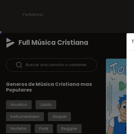
Pentatonix
Full Música Cristiana
T
Buscar una canción o cantante
Generos de Música Cristiana mas
Populares
Acustico
Jubilo
Instrumentales
Gospel
Norteña
Punk
Reggae