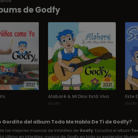
ianos
bums de Godfy
2021
2021
Yo
Alabaré & Mi Dios Está Vivo
Este 
Godfy
Godfy
o Gordito del album Todo Me Habla De Ti de Godfy?
e las mejores músicas de Infantiles de
Godfy
. Escucha el album
To
Lo Ultimo en Infantiles, musica de Godfy en todo su esplendor Musica 