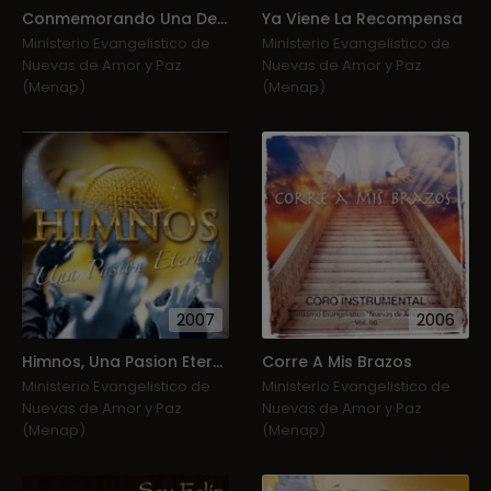
Conmemorando Una Decada (Cd 1)
Ya Viene La Recompensa
Ministerio Evangelistico de
Ministerio Evangelistico de
Nuevas de Amor y Paz
Nuevas de Amor y Paz
(Menap)
(Menap)
2007
2006
Himnos, Una Pasion Eterna
Corre A Mis Brazos
Ministerio Evangelistico de
Ministerio Evangelistico de
Nuevas de Amor y Paz
Nuevas de Amor y Paz
(Menap)
(Menap)