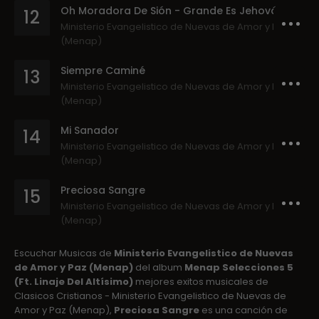
Oh Moradora De Sión - Grande Es Jehová
12
Ministerio Evangelistico de Nuevas de Amor y Paz
(Menap)
Siempre Caminé
13
Ministerio Evangelistico de Nuevas de Amor y Paz
(Menap)
Mi Sanador
14
Ministerio Evangelistico de Nuevas de Amor y Paz
(Menap)
Preciosa Sangre
15
Ministerio Evangelistico de Nuevas de Amor y Paz
(Menap)
Escuchar Musicas de
Ministerio Evangelistico de Nuevas
de Amor y Paz (Menap)
del album
Menap Selecciones 5
(Ft. Linaje Del Altísimo)
mejores exitos musicales de
Clasicos Cristianos - Ministerio Evangelistico de Nuevas de
Amor y Paz (Menap),
Preciosa Sangre
es una canción de