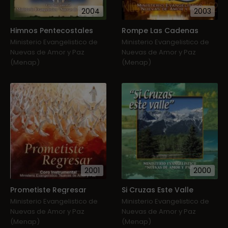
2004
2003
Himnos Pentecostales
Rompe Las Cadenas
Ministerio Evangelistico de
Ministerio Evangelistico de
Nuevas de Amor y Paz
Nuevas de Amor y Paz
(Menap)
(Menap)
2001
2000
Prometiste Regresar
Si Cruzas Este Valle
Ministerio Evangelistico de
Ministerio Evangelistico de
Nuevas de Amor y Paz
Nuevas de Amor y Paz
(Menap)
(Menap)