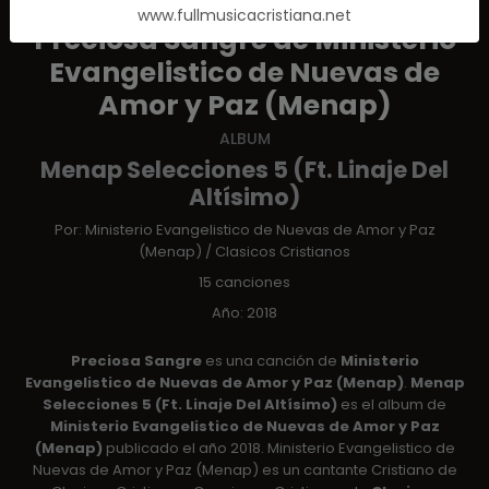
www.fullmusicacristiana.net
Preciosa Sangre de Ministerio
Evangelistico de Nuevas de
Amor y Paz (Menap)
ALBUM
Menap Selecciones 5 (Ft. Linaje Del
Altísimo)
Por:
Ministerio Evangelistico de Nuevas de Amor y Paz
(Menap)
/
Clasicos Cristianos
15 canciones
Año: 2018
Preciosa Sangre
es una canción de
Ministerio
Evangelistico de Nuevas de Amor y Paz (Menap)
.
Menap
Selecciones 5 (Ft. Linaje Del Altísimo)
es el album de
Ministerio Evangelistico de Nuevas de Amor y Paz
(Menap)
publicado el año 2018. Ministerio Evangelistico de
Nuevas de Amor y Paz (Menap) es un cantante Cristiano de