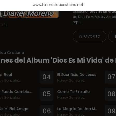
y Adoracion. Canciones C
www.fullmusicacristiana.net
Nancy Gonzalez
las enc
escuchar
Dios Es Mi Vid
de Dios Es Mi Vida y Ala
mp3.
1603
FAVORITO
ica Cristiana
nes del Album 'Dios Es Mi Vida' d
r Real
El Sacrificio De Jesus
04
07
cy Gonzalez
Nancy Gonzalez
Dios Puede Cambiar Tu Vida
Como Te Extraño
05
08
cy Gonzalez
Nancy Gonzalez
s Mi Fiel Amigo
La Alegría De Una Madre
06
09
cy Gonzalez
Nancy Gonzalez