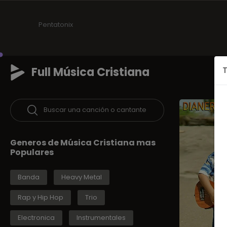
Pentatonix
Full Música Cristiana
T
Buscar una canción o cantante
Generos de Música Cristiana mas
Populares
Banda
Heavy Metal
Rap y Hip Hop
Trio
Electronica
Instrumentales