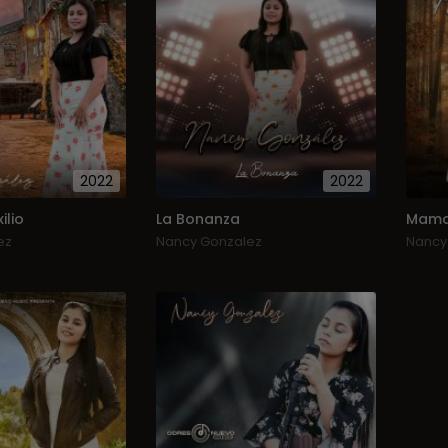
2022
2022
ilio
La Bonanza
Mam
ez
Nancy Gonzalez
Nancy