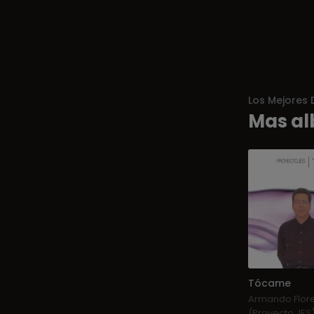
Los Mejores 
Mas al
Tócame
Armando Flor
(Proyecto JES