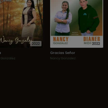
2022
2022
a
Gracias Señor
 Gonzalez
Nancy Gonzalez