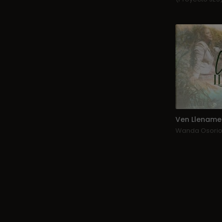
Ven Llename
Wanda Osori