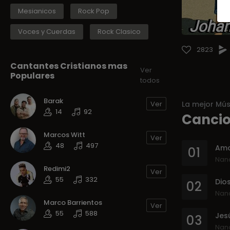
Mesianicos
Rock Pop
Voces y Cuerdas
Rock Clasico
2823
Cantantes Cristianos mas
Ver
Populares
todos
Barak
Ver
La mejor Mús
14
92
Cancio
Marcos Witt
Ver
48
497
Amo
01
Nan
Redimi2
Ver
55
332
02
Nan
Marco Barrientos
Ver
55
588
Jesú
03
Nan