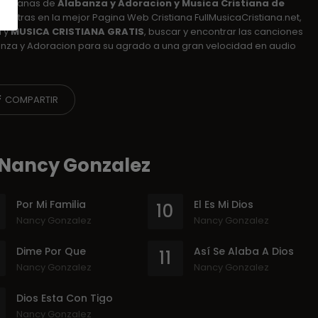
ristianas de
Alabanza y Adoracion y Musica Cristiana de
uentras en la mejor Pagina Web Cristiana FullMusicaCristiana.net,
a
y
MUSICA CRISTIANA GRATIS
, buscar y encontrar las canciones
banza y Adoracion para su agrado a una gran velocidad en audio
COMPARTIR
e Nancy Gonzalez
Por Mi Familia
El Es Mi Dios
10
Nancy Gonzalez
Nancy Gonzalez
Dime Por Que
Así Se Alaba A Dios
11
Nancy Gonzalez
Nancy Gonzalez
Dios Esta Con Tigo
Nancy Gonzalez