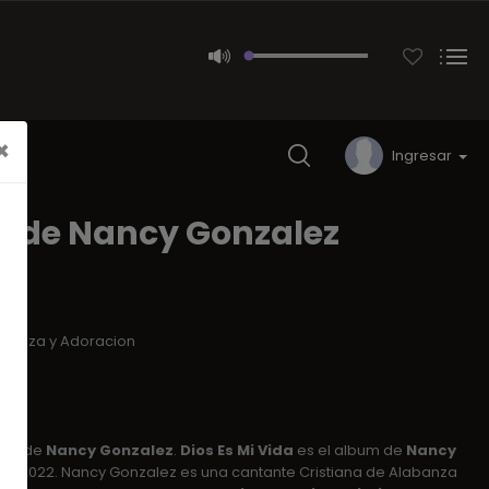
×
Ingresar
ios de Nancy Gonzalez
da
abanza y Adoracion
ión de
Nancy Gonzalez
.
Dios Es Mi Vida
es el album de
Nancy
ño 2022. Nancy Gonzalez es una cantante Cristiana de Alabanza