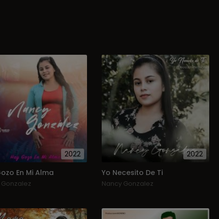
2022
2022
ozo En Mi Alma
Yo Necesito De Ti
 Gonzalez
Nancy Gonzalez