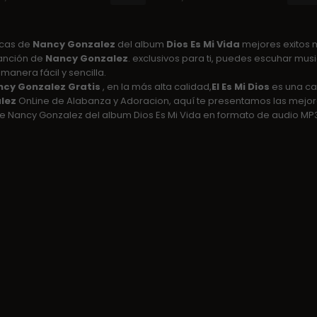
icas de
Nancy Gonzalez
del album
Dios Es Mi Vida
mejores exitos 
anción de
Nancy Gonzalez
. exclusivos para ti, puedes escuhar musi
manera fácil y sencilla.
cy Gonzalez Gratis
, en la más alta calidad,
El Es Mi Dios
es una ca
lez
OnLine de Alabanza y Adoracion, aquí te presentamos las mejo
 Nancy Gonzalez del album Dios Es Mi Vida en formato de audio MP3