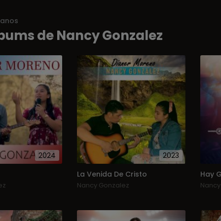
ianos
bums de Nancy Gonzalez
2024
2023
La Venida De Cristo
Hay G
ez
Nancy Gonzalez
Nancy