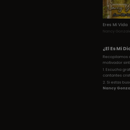
Eres Mi Vida
Nancy Gonzal
¿El Es Mi D
Recopilamos d
motivador sint
1. Escucha gra
cantantes cris
2. Si estas b
Nancy Gonza