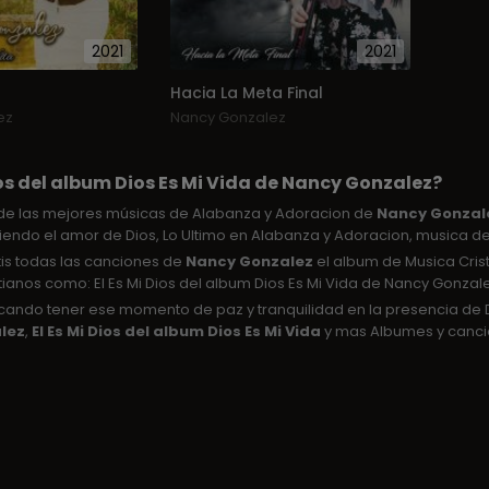
2021
2021
Hacia La Meta Final
ez
Nancy Gonzalez
ios del album Dios Es Mi Vida de Nancy Gonzalez?
e las mejores músicas de Alabanza y Adoracion de
Nancy Gonzal
iendo el amor de Dios, Lo Ultimo en Alabanza y Adoracion, musica de
tis todas las canciones de
Nancy Gonzalez
el album de Musica Cris
tianos como: El Es Mi Dios del album Dios Es Mi Vida de Nancy Gonza
uscando tener ese momento de paz y tranquilidad en la presencia d
lez
,
El Es Mi Dios del album Dios Es Mi Vida
y mas Albumes y cancio