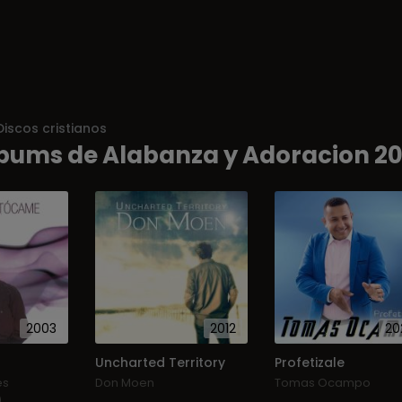
Discos cristianos
bums de Alabanza y Adoracion 2
2003
2012
20
Uncharted Territory
Profetizale
es
Don Moen
Tomas Ocampo
)