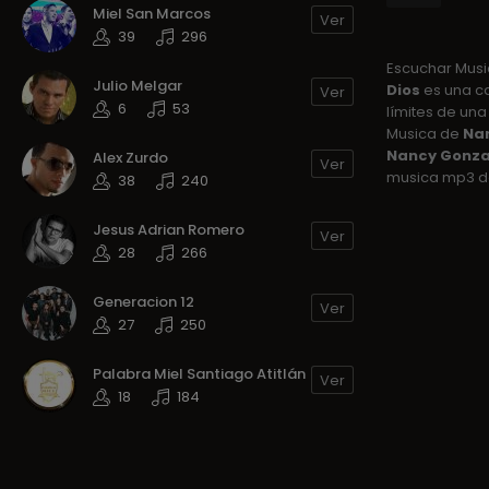
Miel San Marcos
Ver
39
296
Escuchar Mus
Julio Melgar
Dios
es una c
Ver
6
53
límites de una 
Musica de
Nan
Nancy Gonza
Alex Zurdo
Ver
musica mp3 de
38
240
Jesus Adrian Romero
Ver
28
266
Generacion 12
Ver
27
250
Palabra Miel Santiago Atitlán
Ver
18
184