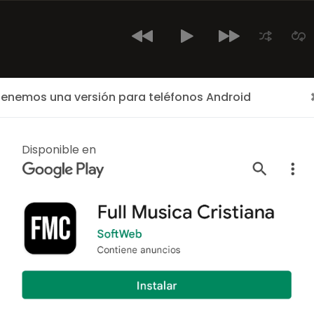
enemos una versión para teléfonos Android
Inicio
Últimos Cantantes
Cantantes
Albumes
El Es Mi D
Disponible en
ALBUM
Dios Es Mi Vi
Por:
Nancy Gonzalez
/
Al
11 canciones
Año: 2022
El Es Mi Dios
es una canc
Gonzalez
publicado el a