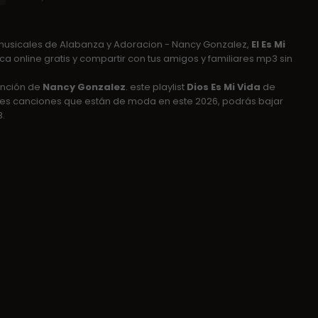
musicales de Alabanza y Adoracion - Nancy Gonzalez,
El Es Mi
ca online gratis y compartir con tus amigos y familiares mp3 sin
nción de
Nancy Gonzalez
. este playlist
Dios Es Mi Vida
de
res canciones que están de moda en este 2026, podrás bajar
.