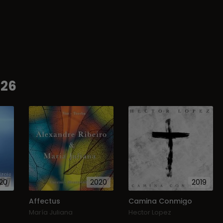
026
20
2020
2019
Affectus
Camina Conmigo
María Juliana
Hector Lopez