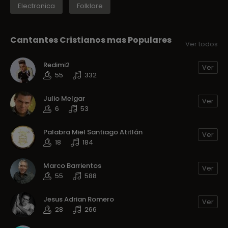
Electronica
Folklore
Cantantes Cristianos mas Populares
Ver todos
Redimi2
Ver
55
332
Julio Melgar
Ver
6
53
Palabra Miel Santiago Atitlán
Ver
18
184
Marco Barrientos
Ver
55
588
Jesus Adrian Romero
Ver
28
266