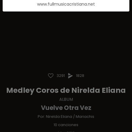
www.fullmusicacristiana.net
3291
1828
Medley Coros de Nirelda Eliana
ALBUM
Vuelve Otra Vez
Por:
Nirelda Eliana
/
Mariachis
10 canciones