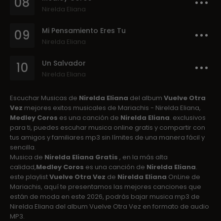
08
Nirelda Eliana
Mi Pensamiento Eres Tu
09
Nirelda Eliana
Un Salvador
10
Nirelda Eliana
Escuchar Musicas de
Nirelda Eliana
del album
Vuelve Otra
Vez
mejores exitos musicales de Mariachis - Nirelda Eliana,
Medley Coros
es una canción de
Nirelda Eliana
. exclusivos
para ti, puedes escuhar musica online gratis y compartir con
tus amigos y familiares mp3 sin límites de una manera fácil y
sencilla.
Musica de
Nirelda Eliana Gratis
, en la más alta
calidad,
Medley Coros
es una canción de
Nirelda Eliana
.
este playlist
Vuelve Otra Vez
de
Nirelda Eliana
OnLine de
Mariachis, aquí te presentamos las mejores canciones que
están de moda en este 2026, podrás bajar musica mp3 de
Nirelda Eliana del album Vuelve Otra Vez en formato de audio
MP3.