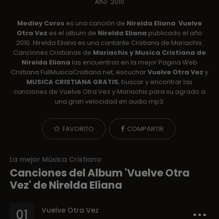
Año: 2010
Medley Coros
es una canción de
Nirelda Eliana
.
Vuelve
Otra Vez
es el album de
Nirelda Eliana
publicado el año
2010. Nirelda Eliana es una cantante Cristiana de Mariachis.
Canciones Cristianas de
Mariachis y Musica Cristiana de
Nirelda Eliana
las encuentras en la mejor Pagina Web
Cristiana FullMusicaCristiana.net, escuchar
Vuelve Otra Vez
y
MUSICA CRISTIANA GRATIS
, buscar y encontrar las
canciones de Vuelve Otra Vez y Mariachis para su agrado a
una gran velocidad en audio mp3.
FAVORITO
COMPARTIR
La mejor Música Cristiana
Canciones del Album 'Vuelve Otra
Vez' de Nirelda Eliana
Vuelve Otra Vez
01