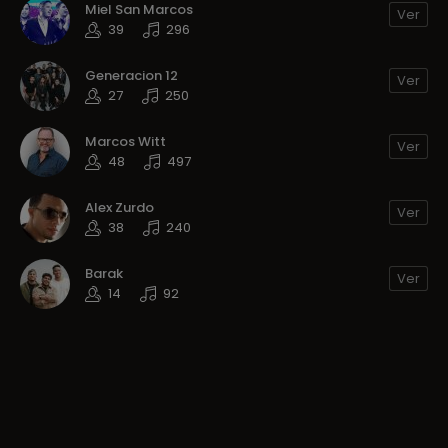
Miel San Marcos
Ver
39
296
Generacion 12
Ver
27
250
Marcos Witt
Ver
48
497
Alex Zurdo
Ver
38
240
Barak
Ver
14
92