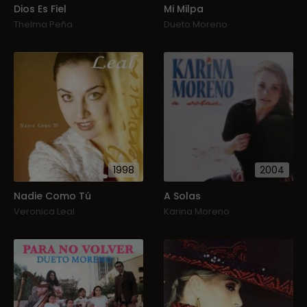
Dios Es Fiel
Mi Milpa
Thelma Peña
Dueto Moreno
1998
2004
Nadie Como Tú
A Solas
Veronica Leal
Karina Moreno