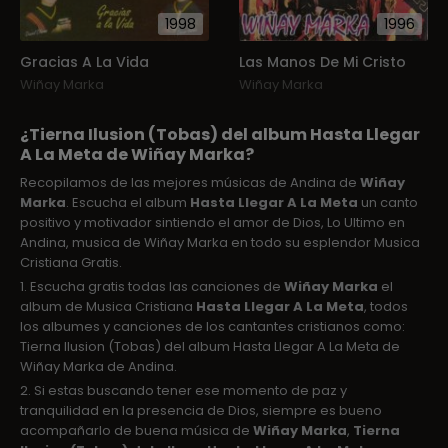
1998
1996
Gracias A La Vida
Las Manos De Mi Cristo
Wiñay Marka
Wiñay Marka
¿Tierna Ilusion (Tobas) del album Hasta Llegar
A La Meta de Wiñay Marka?
Recopilamos de las mejores músicas de Andina de
Wiñay
Marka
. Escucha el album
Hasta Llegar A La Meta
un canto
positivo y motivador sintiendo el amor de Dios, Lo Ultimo en
Andina, musica de Wiñay Marka en todo su esplendor Musica
Cristiana Gratis.
1. Escucha gratis todas las canciones de
Wiñay Marka
el
album de Musica Cristiana
Hasta Llegar A La Meta
, todos
los albumes y canciones de los cantantes cristianos como:
Tierna Ilusion (Tobas) del album Hasta Llegar A La Meta de
Wiñay Marka de Andina.
2. Si estas buscando tener ese momento de paz y
tranquilidad en la presencia de Dios, siempre es bueno
acompañarlo de buena música de
Wiñay Marka
,
Tierna