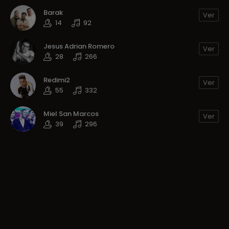
Barak
Ver
14
92
Jesus Adrian Romero
Ver
28
266
Redimi2
Ver
55
332
Miel San Marcos
Ver
39
296