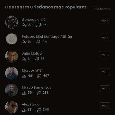
Cantantes Cristianos mas Populares
Ver todos
Generacion 12
Ver
27
250
Palabra Miel Santiago Atitlán
Ver
18
184
Julio Melgar
Ver
6
53
Marcos Witt
Ver
48
497
Marco Barrientos
Ver
55
588
Alex Zurdo
Ver
38
240