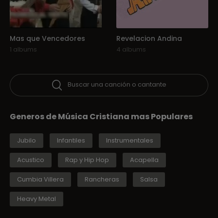
Mas que Vencedores
Revelacion Andina
1 albums
4 albums
Buscar una canción o cantante
Generos de Música Cristiana mas Populares
Jubilo
Infantiles
Instrumentales
Acustico
Rap y Hip Hop
Acapella
Cumbia Villera
Rancheras
Salsa
Heavy Metal