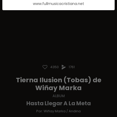
www.fullmusicacristiana.net
4350
1761
Tierna Ilusion (Tobas) de
Wiñay Marka
ALBUM
Hasta Llegar A La Meta
Por:
Wiñay Marka
/
Andina