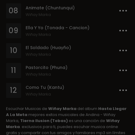
Animate (Chuntunqui)
08
Wiñay Marka
Ella Y Yo (Tonada - Cancion)
09
Wiñay Marka
El Soldado (Huayño)
10
Wiñay Marka
Pastorcito (Phuna)
11
Wiñay Marka
Como Tu (Kantu)
12
Wiñay Marka
Escuchar Musicas de
Wiñay Marka
del album
Hasta Llegar
A La Meta
mejores exitos musicales de Andina - Wiñay
Marka,
Tierna Ilusion (Tobas)
es una canción de
Wiñay
Marka
. exclusivos para ti, puedes escuhar musica online
gratis y compartir con tus amigos y familiares mp3 sin límites