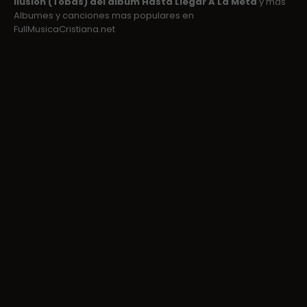
Ilusion (Tobas) del album Hasta Llegar A La Meta
y mas
Albumes y canciones mas populares en
FullMusicaCristiana.net