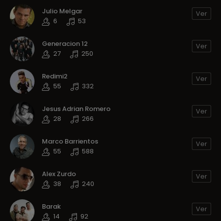
Julio Melgar
Ver
6
53
Generacion 12
Ver
27
250
Redimi2
Ver
55
332
Jesus Adrian Romero
Ver
28
266
Marco Barrientos
Ver
55
588
Alex Zurdo
Ver
38
240
Barak
Ver
14
92