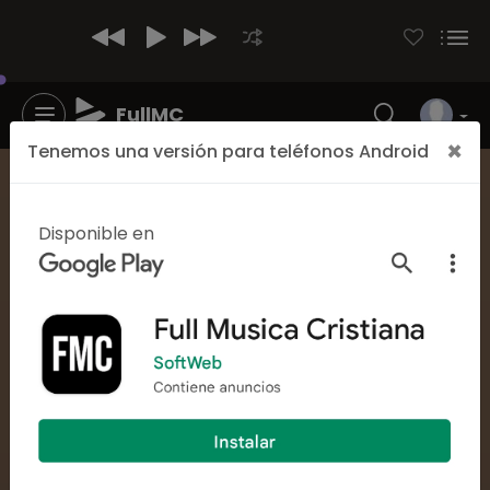
FullMC
×
Tenemos una versión para teléfonos Android
Cantante
Damaris Guerra
Disponible en
25042
28