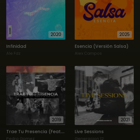
2020
2025
Infinidad
Esencia (Versión Salsa)
Ale Fdz
Alex Campos
2019
2021
Trae Tu Presencia (Feat. Barak, Jr Ponciano) [En Vivo] (Single)
Live Sessions
Pedro Gomez
Generacion 12