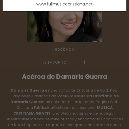
www.fullmusicacristiana.net
Rock Pop
FAVORITO
Acérca de Damaris Guerra
Damaris Guerra
es una cantante Cristiana de Rock Pop.
Canciones Cristianas de
Rock Pop Musica Cristiana de
Damaris Guerra
las encuentras en la mejor Pagina Web
Cristiana FullMusicaCristiana.net, escuchar
MUSICA
CRISTIANA GRATIS
, una Web muy simple de navegar,
nuestra sistema nos permite buscar y encontrar las canciones
de Rock Pop para su agrado a una gran velocidad en audio