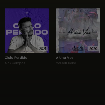
2021
2020
Cielo Perdido
A Una Voz
Alex Campos
Versatil Band