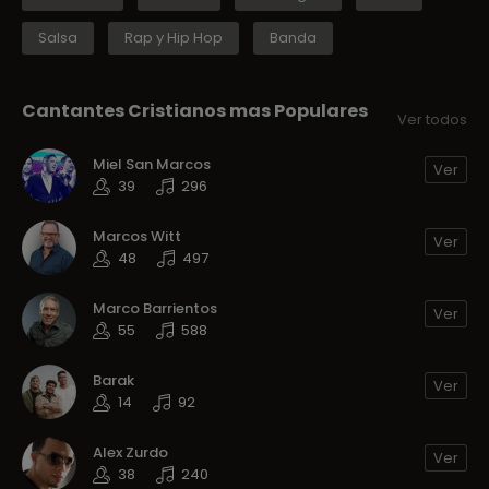
Salsa
Rap y Hip Hop
Banda
Cantantes Cristianos mas Populares
Ver todos
Miel San Marcos
Ver
39
296
Marcos Witt
Ver
48
497
Marco Barrientos
Ver
55
588
Barak
Ver
14
92
Alex Zurdo
Ver
38
240