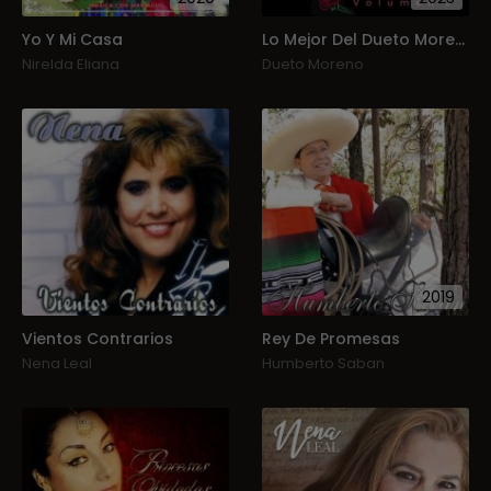
Yo Y Mi Casa
Lo Mejor Del Dueto Moreno, Vol. 3
Nirelda Eliana
Dueto Moreno
2019
Vientos Contrarios
Rey De Promesas
Nena Leal
Humberto Saban