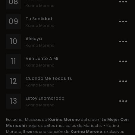
08
Karina Moreno
Tu Santidad
09
Karina Moreno
Aleluya
10
Karina Moreno
Ven Junto A Mi
11
Karina Moreno
Cuando Me Tocas Tu
12
Karina Moreno
Estoy Enamorado
13
Karina Moreno
Escuchar Musicas de
Karina Moreno
del album
Lo Mejor Con
Mariachi
mejores exitos musicales de Mariachis - Karina
Moreno,
Eres
es una canción de
Karina Moreno
. exclusivos