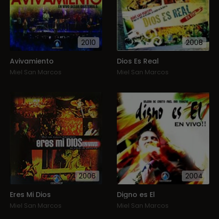
2010
2008
Avivamiento
Dios Es Real
Miel San Marcos
Miel San Marcos
2006
2004
Eres Mi Dios
Digno es El
Miel San Marcos
Miel San Marcos