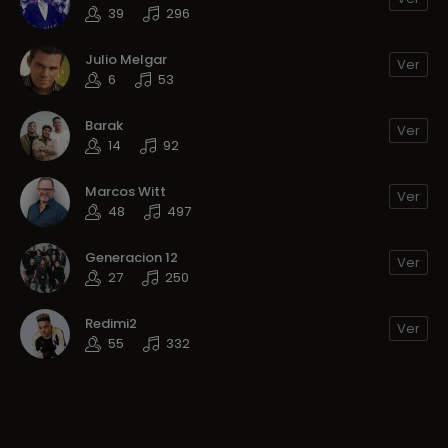
39
296
Julio Melgar
Ver
6
53
Barak
Ver
14
92
Marcos Witt
Ver
48
497
Generacion 12
Ver
27
250
Redimi2
Ver
55
332