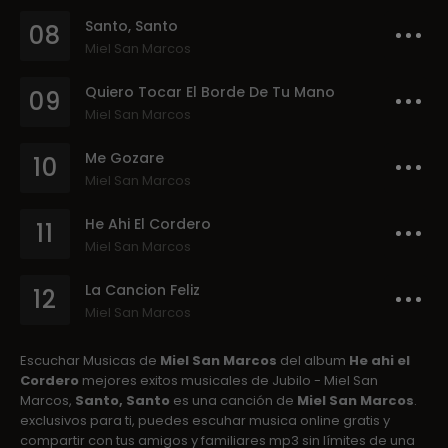
Santo, Santo
08
Miel San Marcos
Quiero Tocar El Borde De Tu Mano
09
Miel San Marcos
Me Gozare
10
Miel San Marcos
He Ahi El Cordero
11
Miel San Marcos
La Cancion Feliz
12
Miel San Marcos
Escuchar Musicas de
Miel San Marcos
del album
He ahi el
Cordero
mejores exitos musicales de Jubilo - Miel San
Marcos,
Santo, Santo
es una canción de
Miel San Marcos
.
exclusivos para ti, puedes escuhar musica online gratis y
compartir con tus amigos y familiares mp3 sin límites de una