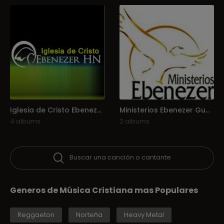
Iglesia de Cristo Ebenezer Honduras
Ministerios Ebenezer Guatemala
4 albums
2 albums
Buscar una canción o cantante
Generos de Música Cristiana mas Populares
Reggaeton
Norteña
Heavy Metal