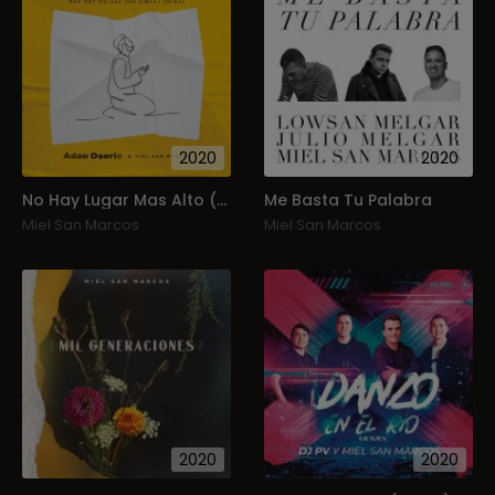
2020
2020
No Hay Lugar Mas Alto (Man K’ot K’olbal Che Sib’laj Chikaj)
Me Basta Tu Palabra
Miel San Marcos
Miel San Marcos
2020
2020