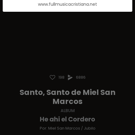
www.fullmusicacristiana.net
198
6886
Santo, Santo de Miel San
Marcos
ALBUM
He ahi el Cordero
Por:
Miel San Marcos
/
Jubilo