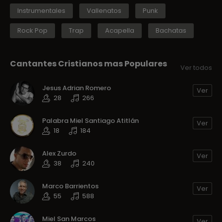
Instrumentales
Vallenatos
Punk
Rock Pop
Trap
Acapella
Bachatas
Cantantes Cristianos mas Populares
Ver todos
Jesus Adrian Romero
Ver
28
266
Palabra Miel Santiago Atitlán
Ver
18
184
Alex Zurdo
Ver
38
240
Marco Barrientos
Ver
55
588
Miel San Marcos
Ver