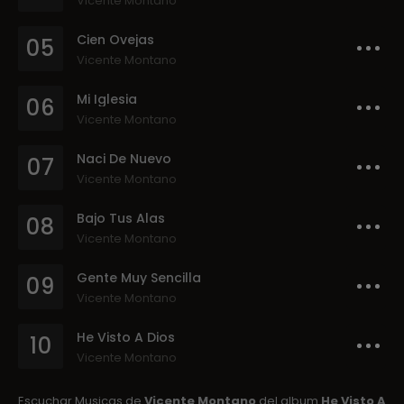
Vicente Montano
Cien Ovejas
05
Vicente Montano
Mi Iglesia
06
Vicente Montano
Naci De Nuevo
07
Vicente Montano
Bajo Tus Alas
08
Vicente Montano
Gente Muy Sencilla
09
Vicente Montano
He Visto A Dios
10
Vicente Montano
Escuchar Musicas de
Vicente Montano
del album
He Visto A