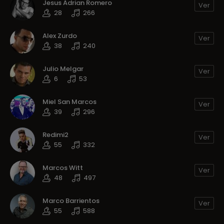
Jesus Adrian Romero
Ver
28
266
Alex Zurdo
Ver
38
240
Julio Melgar
Ver
6
53
Miel San Marcos
Ver
39
296
Redimi2
Ver
55
332
Marcos Witt
Ver
48
497
Marco Barrientos
Ver
55
588