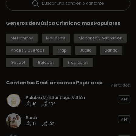
Buscar una canción o cantante
Generos de Música Cristiana mas Populares
Mesianicos
Mariachis
Alabanza y Adoracion
Voces y Cuerdas
Trap
Jubilo
Banda
Gospel
Baladas
Tropicales
Cantantes Cristianos mas Populares
Ver todos
Palabra Miel Santiago Atitlán
Ver
18
184
Barak
Ver
14
92