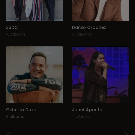
33DC
Danilo Ordoñez
10 albums
15 albums
Gilberto Daza
Janet Aponte
9 albums
4 albums