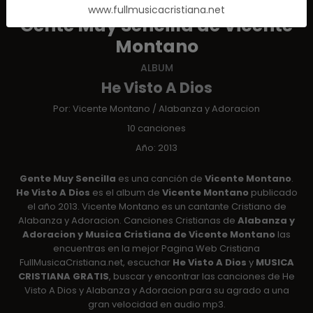
www.fullmusicacristiana.net
Gente Muy Sencilla de Vicente
Montano
ALBUM
He Visto A Dios
Por:
Vicente Montano
/
Alabanza y Adoracion
10 canciones
Año: 2013
Gente Muy Sencilla
es una canción de
Vicente Montano
.
He Visto A Dios
es el album de
Vicente Montano
publicado
el año 2013. Vicente Montano es un cantante Cristiano de
Alabanza y Adoracion. Canciones Cristianas de
Alabanza y
Adoracion y Musica Cristiana de Vicente Montano
las
encuentras en la mejor Pagina Web Cristiana
FullMusicaCristiana.net, escuchar
He Visto A Dios
y
MUSICA
CRISTIANA GRATIS
, buscar y encontrar las canciones de He
Visto A Dios y Alabanza y Adoracion para su agrado a una
gran velocidad en audio mp3.